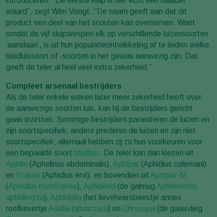
introduceren. “De eerste klap is hier echt een daalder
waard”, zegt Wim Voogt. “De naam geeft aan dat dit
product een deel van het scouten kan overnemen. Want
omdat de vijf sluipwespen elk op verschillende luizensoorten
‘aanslaan’, is uit hun populatieontwikkeling af te leiden welke
bladluissoort of -soorten in het gewas aanwezig zijn. Dat
geeft de teler al heel veel extra zekerheid.”
Compleet arsenaal bestrijders
Als de teler enkele weken later meer zekerheid heeft over
de aanwezige soorten luis, kan hij de bestrijders gericht
gaan inzetten. Sommige bestrijders parasiteren de luizen en
zijn soortspecifiek, andere prederen de luizen en zijn niet
soortspecifiek; allemaal hebben zij zo hun voorkeuren voor
een bepaalde soort
bladluis
. De teler kan dan kiezen uit
Aphilin
(Aphelinus abdominalis),
Aphipar
(Aphidius colemani)
en
Ervipar
(Aphidius ervi), en bovendien uit
Aphipar-M
(
Aphidius matricariae
),
Aphidend
(de galmug
Aphidoletes
aphidimyza
),
Aphidalia
(het lieveheersbeestje annex
roofkevertje
Adalia bipunctata
) en
Chrysopa
(de gaasvlieg