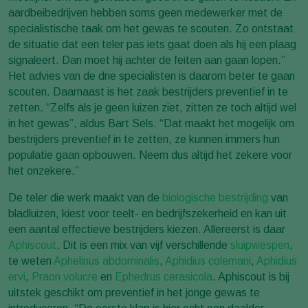
aardbeibedrijven hebben soms geen medewerker met de
specialistische taak om het gewas te scouten. Zo ontstaat
de situatie dat een teler pas iets gaat doen als hij een plaag
signaleert. Dan moet hij achter de feiten aan gaan lopen.”
Het advies van de drie specialisten is daarom beter te gaan
scouten. Daarnaast is het zaak bestrijders preventief in te
zetten. “Zelfs als je geen luizen ziet, zitten ze toch altijd wel
in het gewas”, aldus Bart Sels. “Dat maakt het mogelijk om
bestrijders preventief in te zetten, ze kunnen immers hun
populatie gaan opbouwen. Neem dus altijd het zekere voor
het onzekere.”
De teler die werk maakt van de
biologische bestrijding
van
bladluizen, kiest voor teelt- en bedrijfszekerheid en kan uit
een aantal effectieve bestrijders kiezen. Allereerst is daar
Aphiscout
. Dit is een mix van vijf verschillende
sluipwespen
,
te weten
Aphelinus abdominalis
,
Aphidius colemani
,
Aphidius
ervi
,
Praon volucre
en
Ephedrus cerasicola
. Aphiscout is bij
uitstek geschikt om preventief in het jonge gewas te