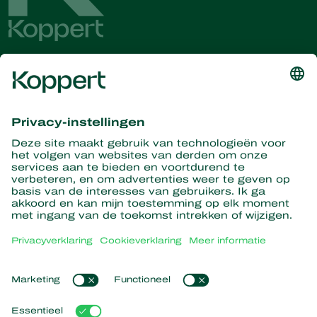
Ontvang het laatste nieuws en
informatie
Hier aanmelden
Partners with Nature
Roofmijten
Over Koppert
Roofinsecten
Sluipwespen
Over Koppert
Nuttige nematoden
Populaire links
Nieuws en informatie
Nuttige micro-organismen
Duurzaamheid
Gewasbescherming
Ervaringen van klanten