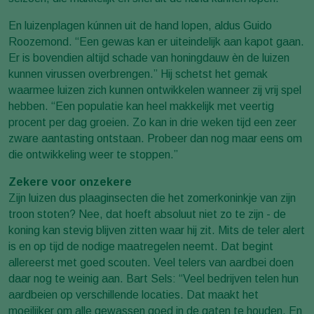
En luizenplagen kúnnen uit de hand lopen, aldus Guido
Roozemond. “Een gewas kan er uiteindelijk aan kapot gaan.
Er is bovendien altijd schade van honingdauw èn de luizen
kunnen virussen overbrengen.” Hij schetst het gemak
waarmee luizen zich kunnen ontwikkelen wanneer zij vrij spel
hebben. “Een populatie kan heel makkelijk met veertig
procent per dag groeien. Zo kan in drie weken tijd een zeer
zware aantasting ontstaan. Probeer dan nog maar eens om
die ontwikkeling weer te stoppen.”
Zekere voor onzekere
Zijn luizen dus plaaginsecten die het zomerkoninkje van zijn
troon stoten? Nee, dat hoeft absoluut niet zo te zijn - de
koning kan stevig blijven zitten waar hij zit. Mits de teler alert
is en op tijd de nodige maatregelen neemt. Dat begint
allereerst met goed scouten. Veel telers van aardbei doen
daar nog te weinig aan. Bart Sels: “Veel bedrijven telen hun
aardbeien op verschillende locaties. Dat maakt het
moeilijker om alle gewassen goed in de gaten te houden. En