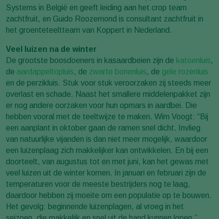
Systems in België en geeft leiding aan het crop team
zachtfruit, en Guido Roozemond is consultant zachtfruit in
het groenteteeltteam van Koppert in Nederland.
Veel luizen na de winter
De grootste boosdoeners in kasaardbeien zijn de
katoenluis
,
de
aardappeltopluis
, de
zwarte bonenluis
, de
gele rozenluis
en de perzikluis. Stuk voor stuk veroorzaken zij steeds meer
overlast en schade. Naast het smallere middelenpakket zijn
er nog andere oorzaken voor hun opmars in aardbei. Die
hebben vooral met de teeltwijze te maken. Wim Voogt: “Bij
een aanplant in oktober gaan de ramen snel dicht. Invlieg
van natuurlijke vijanden is dan niet meer mogelijk, waardoor
een luizenplaag zich makkelijker kan ontwikkelen. En bij een
doorteelt, van augustus tot en met juni, kan het gewas met
veel luizen uit de winter komen. In januari en februari zijn de
temperaturen voor de meeste bestrijders nog te laag,
daardoor hebben zij moeite om een populatie op te bouwen.
Het gevolg: beginnende luizenplagen, al vroeg in het
seizoen, die makkelijk en snel uit de hand kunnen lopen.”