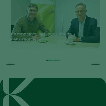
Fruitmasters: "Wij gaan steeds
natuurlijker telen"