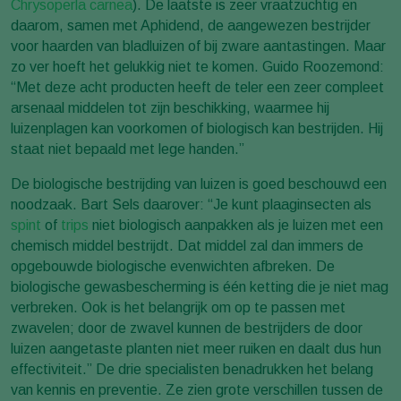
Chrysoperla carnea
). De laatste is zeer vraatzuchtig en
daarom, samen met Aphidend, de aangewezen bestrijder
voor haarden van bladluizen of bij zware aantastingen. Maar
zo ver hoeft het gelukkig niet te komen. Guido Roozemond:
“Met deze acht producten heeft de teler een zeer compleet
arsenaal middelen tot zijn beschikking, waarmee hij
luizenplagen kan voorkomen of biologisch kan bestrijden. Hij
staat niet bepaald met lege handen.”
De biologische bestrijding van luizen is goed beschouwd een
noodzaak. Bart Sels daarover: “Je kunt plaaginsecten als
spint
of
trips
niet biologisch aanpakken als je luizen met een
chemisch middel bestrijdt. Dat middel zal dan immers de
opgebouwde biologische evenwichten afbreken. De
biologische gewasbescherming is één ketting die je niet mag
verbreken. Ook is het belangrijk om op te passen met
zwavelen; door de zwavel kunnen de bestrijders de door
luizen aangetaste planten niet meer ruiken en daalt dus hun
effectiviteit.” De drie specialisten benadrukken het belang
van kennis en preventie. Ze zien grote verschillen tussen de