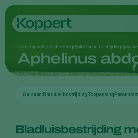
Home
Gewasbescherming
Biologische bestrijding
Sluipw
Aphelinus abdo
Ga naar:
Bladluis bestrijding
Toepassing
Parasitis
Bladluisbestrijding 