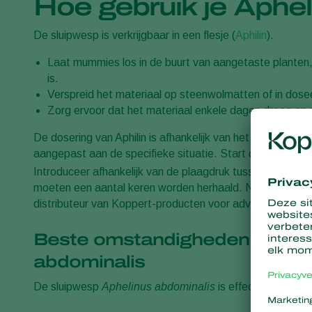
Hoe gebruik je Aphel
De sluipwesp is verkrijgbaar in een flesje (
Aphilin
).
Laat mummies los in de buurt van aangetaste planten
is.
Verspreid het materiaal op steenwolmatten of in dose
Zorg ervoor dat het materiaal enkele dagen droog en op
De dosering van Aphilin is afhankelijk van het klimaat, ge
aangepast aan de specifieke situatie. Start de introducti
Introduceer afhankelijk van de plaagdruk tussen de 0,25
moeten een aantal keren worden herhaald. Neem contac
distributeur van Koppert-producten voor advies over de b
Beste omstandigheden voor g
abdominalis
De sluipwesp
Aphelinus abdominalis
is effectief tussen