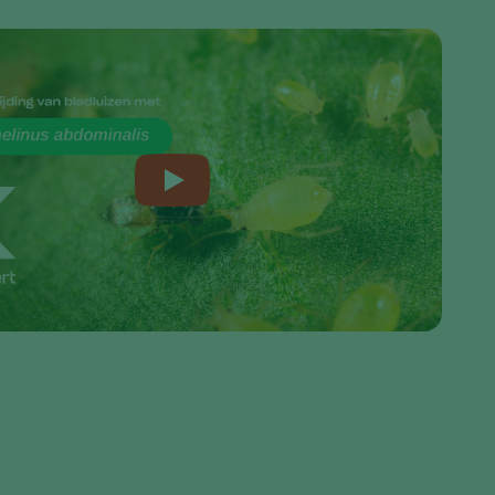
Greece
Hungary
India
Italy
Kenya
Korea
Mexico
Netherlands
Paraguay
Poland
Portugal
Russia
South Africa
Spain