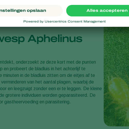
wesp Aphelinus
ntdekt, onderzoekt ze deze kort met de punten
 en probeert de bladluis in het achterlijf te
 minuten in de bladluis zitten om de eitjes af te
t verminderen van het aantal plagen, waarbij de
or en leegzuigt zonder een ei te leggen. De kleine
 de grotere individuen worden geparasiteerd. De
or gastheervoeding en parasitering.