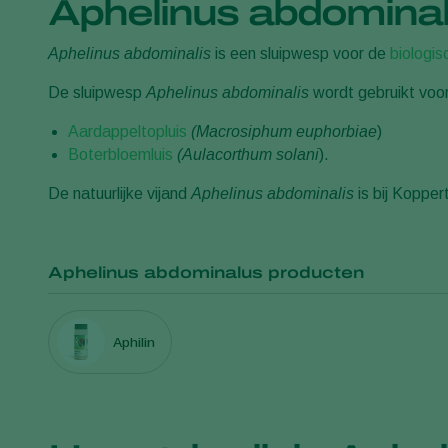
Aphelinus abdominal
Aphelinus abdominalis
is een sluipwesp voor de
biologis
De sluipwesp
Aphelinus abdominalis
wordt gebruikt voor
Aardappeltopluis
(Macrosiphum euphorbiae
)
Boterbloemluis
(Aulacorthum solani
).
De natuurlijke vijand
Aphelinus abdominalis
is bij Kopper
Aphelinus abdominalus producten
Aphilin