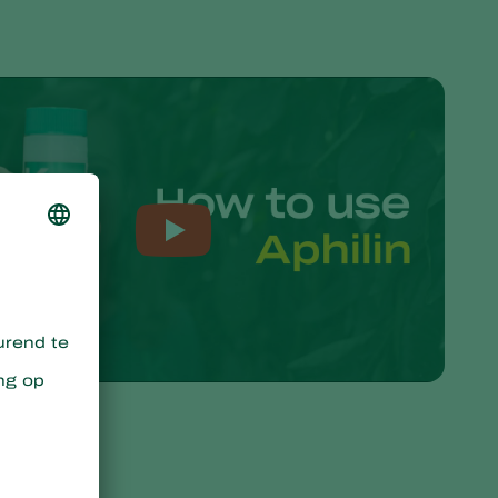
Sweden
Switzerland
Turkey
USA
United Kingdom