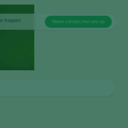
er Koppert
Neem contact met ons op
Koppert Global
er Koppert
Argentina
uws en informatie
Austria
urzaamheid
Belgium
ken bij Koppert
ntact
Brasil
Canada (English)
Canada (French)
Ecuador
Finland (Finnish)
Finland (Swedish)
France
Germany