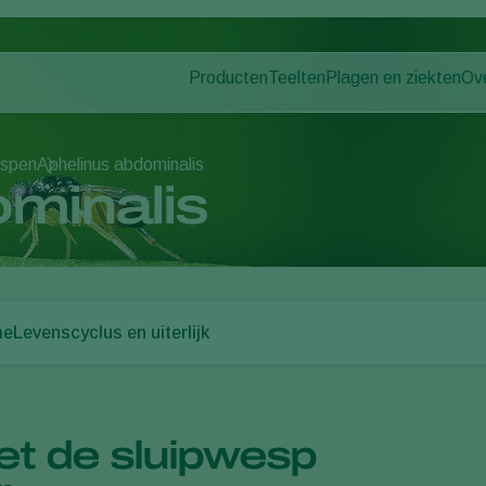
Producten
Teelten
Plagen en ziekten
Ov
Plagen
Plaagbestrijding
Bedekte groenteteelt
Ov
Plantenziekten
Ziektebestrijding
Siergewassen
Nie
espen
Aphelinus abdominalis
Bestuiving
Fruit
Du
minalis
Weerbaar telen
Vollegrondsgroenten
Wer
Uitzettechnieken
Akkerbouwgewassen
Co
Monitoring & Scouting
Services
me
Levenscyclus en uiterlijk
met de sluipwesp