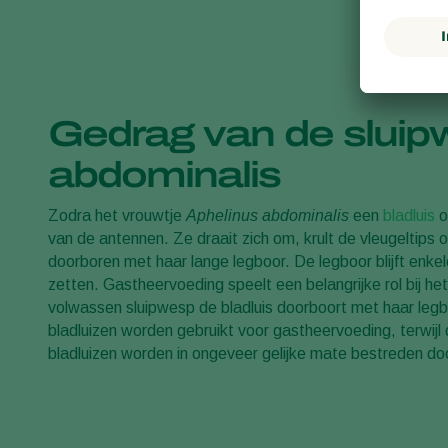
Gedrag van de sluip
abdominalis
Zodra het vrouwtje
Aphelinus abdominalis
een
bladluis
o
van de antennen. Ze draait zich om, krult de vleugeltips op
doorboren met haar lange legboor. De legboor blijft enkele
zetten. Gastheervoeding speelt een belangrijke rol bij he
volwassen sluipwesp de bladluis doorboort met haar legbo
bladluizen worden gebruikt voor gastheervoeding, terwijl
bladluizen worden in ongeveer gelijke mate bestreden do