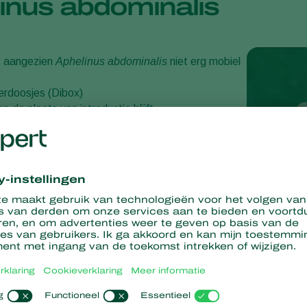
inus abdominalis
, aangezien
Aphelinus abdominalis
niet erg mobiel
erdoosjes (Dibox)
 de plaats van introductie blijft.
was en bladluisdichtheid en moet altijd worden
e preventief kort na het planten van het gewas.
2
 en 4
sluipwespen
per m
/uitzetting. Introducties
t op met een Koppert-adviseur of een erkende
este strategie voor uw situatie.
ebruik van Aphelinus
 15 en 35°C.