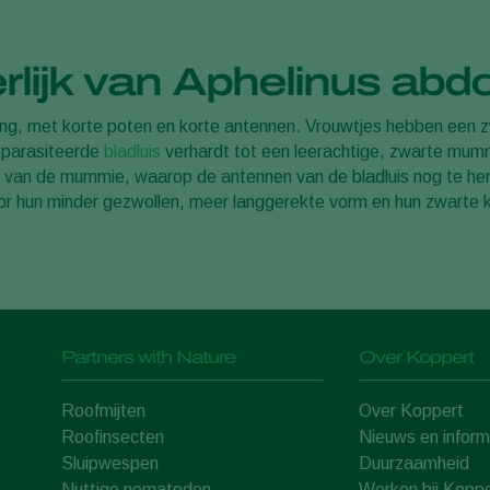
rlijk van Aphelinus abd
ng, met korte poten en korte antennen. Vrouwtjes hebben een zwa
 geparasiteerde
bladluis
verhardt tot een leerachtige, zwarte mumm
de van de mummie, waarop de antennen van de bladluis nog te h
 hun minder gezwollen, meer langgerekte vorm en hun zwarte kl
Partners with Nature
Over Koppert
Roofmijten
Over Koppert
Roofinsecten
Nieuws en inform
Sluipwespen
Duurzaamheid
Nuttige nematoden
Werken bij Koppe