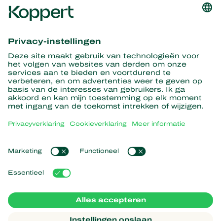
Ontvang het laatste nieuws en
informatie
Hier aanmelden
Partners with Nature
Roofmijten
Over Koppert
Roofinsecten
Sluipwespen
Over Koppert
Nuttige nematoden
Populaire links
Nieuws en informatie
Nuttige micro-organismen
Duurzaamheid
Gewasbescherming
Ervaringen van klanten
Werken bij Koppert
Bestuiving
Webshop
Contact
Koppert Global
Koppert One
Cookies beheren
Privacyverklaring