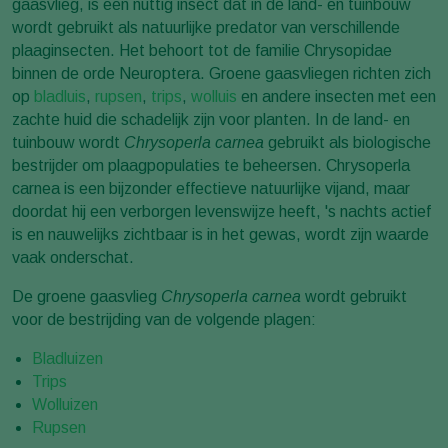
gaasvlieg, is een nuttig insect dat in de land- en tuinbouw
wordt gebruikt als natuurlijke predator van verschillende
plaaginsecten. Het behoort tot de familie Chrysopidae
binnen de orde Neuroptera. Groene gaasvliegen richten zich
op
bladluis
,
rupsen
,
trips
,
wolluis
en andere insecten met een
zachte huid die schadelijk zijn voor planten. In de land- en
tuinbouw wordt
Chrysoperla carnea
gebruikt als biologische
bestrijder om plaagpopulaties te beheersen. Chrysoperla
carnea is een bijzonder effectieve natuurlijke vijand, maar
doordat hij een verborgen levenswijze heeft, 's nachts actief
is en nauwelijks zichtbaar is in het gewas, wordt zijn waarde
vaak onderschat.
De groene gaasvlieg
Chrysoperla carnea
wordt gebruikt
voor de bestrijding van de volgende plagen:
Bladluizen
Trips
Wolluizen
Rupsen