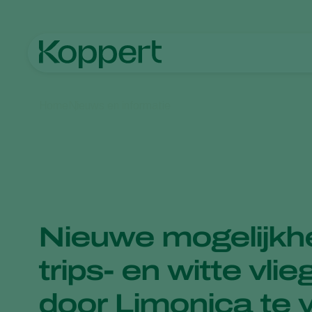
Home
Nieuws en informatie
Nieuwe mogelijkh
trips- en witte vlie
door Limonica te 