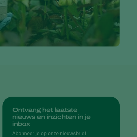
Greece
Hungary
India
Italy
Kenya
Korea
Mexico
Netherlands
Paraguay
Poland
Portugal
Ontvang het laatste
nieuws en inzichten in je
Russia
inbox
South Africa
Abonneer je op onze nieuwsbrief
Spain