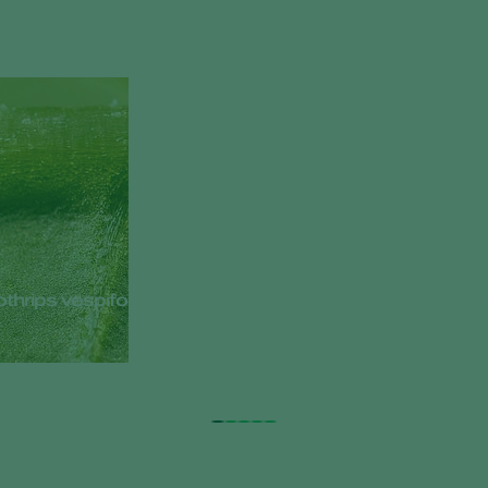
nothrips vespiformis, Montdo-Mite en Limonica Ulti-Mite