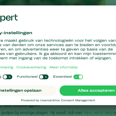
Netherlands
 product met een enorm potentieel. De roofmijt is echter moeilijk
tieel bereikt. Na maanden van onderzoek en ontwikkelingsproeve
aten geboekt die voorheen voor onmogelijk werden gehouden.
dubbelen, wordt het product toegankelijker voor telers in zowel
e verbeterde productie is een enorme stap voorwaarts in het
olle product.
te vlieg
stische roofmijt die zich richt op
witte vlieg
,
trips
, mijten en
n de bestrijding van invasieve tripssoorten zoals
Thrips
de markt wordt gebracht onder de naam
Limonica
en exclusief
e oplossing te zijn voor de bestrijding van deze plagen, voora
re aantastingen
 gedijen bij ernstige plagen. Hij voedt zich met
trips
,
witte vlieg
e