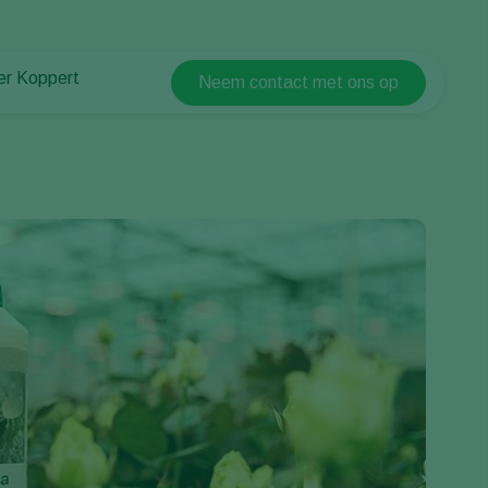
er Koppert
Neem contact met ons op
Koppert Global
er Koppert
Argentina
uws en informatie
Austria
urzaamheid
Belgium
ken bij Koppert
ntact
Brasil
Canada (English)
Canada (French)
Ecuador
Finland (Finnish)
Finland (Swedish)
France
Germany