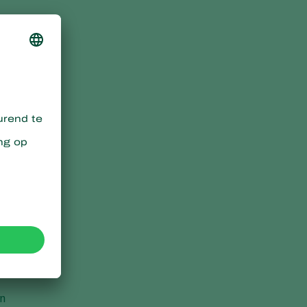
n
l
n