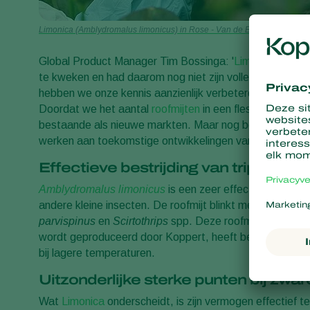
Limonica (Amblydromalus limonicus) in Rose - Van de Berg Roses, the 
Global Product Manager Tim Bossinga: '
Limonica
is een
te kweken en had daarom nog niet zijn volledige poten
hebben we onze kennis aanzienlijk verbeterd en result
Doordat we het aantal
roofmijten
in een fles kunnen ver
bestaande als nieuwe markten. Maar nog belangrijker: d
werken aan toekomstige ontwikkelingen van dit succesv
Effectieve bestrijding van trips en wit
Amblydromalus limonicus
is een zeer effectieve generali
andere kleine insecten. De roofmijt blinkt met name uit i
parvispinus
en
Scirtothrips
spp. Deze roofmijt, die op 
wordt geproduceerd door Koppert, heeft bewezen de best
bij lagere temperaturen.
Uitzonderlijke sterke punten bij zwa
Wat
Limonica
onderscheidt, is zijn vermogen effectief te