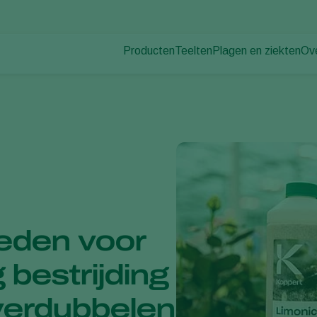
Producten
Teelten
Plagen en ziekten
Ov
Plagen
Plaagbestrijding
Bedekte groenteteelt
Ov
Plantenziekten
Ziektebestrijding
Siergewassen
Nie
Bestuiving
Fruit
Du
Weerbaar telen
Vollegrondsgroenten
Wer
Uitzettechnieken
Akkerbouwgewassen
Co
Monitoring & Scouting
Services
eden voor
g bestrijding
verdubbelen