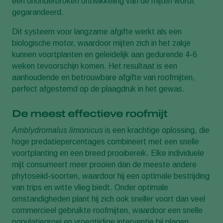
een ononderbroken ontwikkeling van de mijten wordt
gegarandeerd.
Dit systeem voor langzame afgifte werkt als een
biologische motor, waardoor mijten zich in het zakje
kunnen voortplanten en geleidelijk aan gedurende 4-6
weken tevoorschijn komen. Het resultaat is een
aanhoudende en betrouwbare afgifte van roofmijten,
perfect afgestemd op de plaagdruk in het gewas.
De meest effectieve roofmijt
Amblydromalus limonicus
is een krachtige oplossing, die
hoge predatiepercentages combineert met een snelle
voortplanting en een breed prooibereik. Elke individuele
mijt consumeert meer prooien dan de meeste andere
phytoseiid-soorten, waardoor hij een optimale bestrijding
van trips en witte vlieg biedt. Onder optimale
omstandigheden plant hij zich ook sneller voort dan veel
commercieel gebruikte roofmijten, waardoor een snelle
populatiegroei en vroegtijdige interventie bij plagen