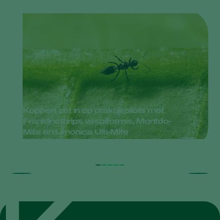
Koppert zet in op praktijkpilots met
Franklinothrips vespiformis, Montdo-
Mite en Limonica Ulti-Mite