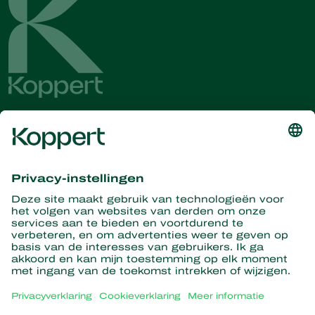
Ontvang het laatste nieuws en
informatie
Hier aanmelden
Partners with Nature
Roofmijten
Over Koppert
Roofinsecten
Sluipwespen