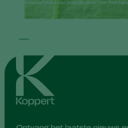
Koppert zet in op praktijkpilots met Frankli
Ontvang het laatste nieuws e