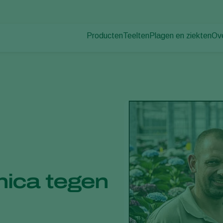
Producten
Teelten
Plagen en ziekten
Ov
Plagen
Plaagbestrijding
Bedekte groenteteelt
Ov
Plantenziekten
Ziektebestrijding
Siergewassen
Nie
Bestuiving
Fruit
Du
Weerbaar telen
Vollegrondsgroenten
Wer
Uitzettechnieken
Akkerbouwgewassen
Co
Monitoring & Scouting
Services
ica tegen