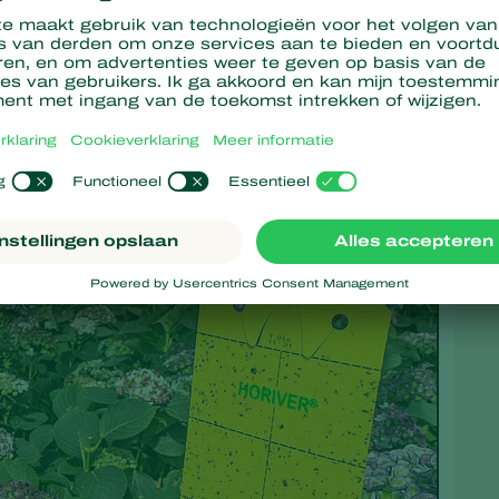
Limonica
begonnen. Half februari al werd de bestrijder
gevoerd, waardoor hij zijn populatie nog sneller en beter kon
k werkt: de plaagdruk is dit jaar een stuk lager gebleven. “Ik
u komen”, zegt hij. De Boxtelse teler heeft in een vak van 1.200
 setosus
getest. Ook de resultaten met deze aanpak zijn hem
n ook bedrijfsbreed gaan toepassen.