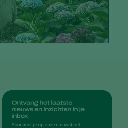
Greece
Hungary
India
Italy
Kenya
Korea
Mexico
Netherlands
Paraguay
Poland
Portugal
Ontvang het laatste
nieuws en inzichten in je
Russia
inbox
South Africa
Abonneer je op onze nieuwsbrief
Spain