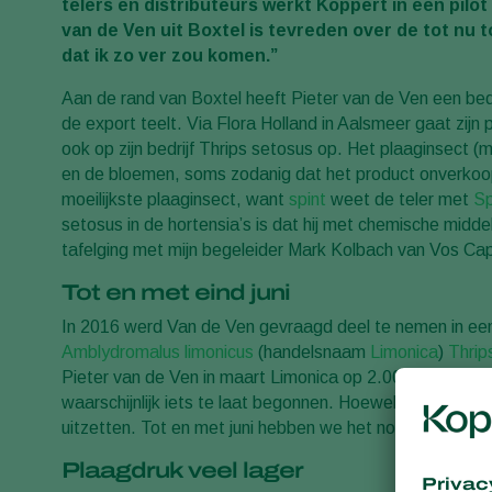
telers en distributeurs werkt Koppert in een pilot
van de Ven uit Boxtel is tevreden over de tot nu 
dat ik zo ver zou komen.”
Aan de rand van Boxtel heeft Pieter van de Ven een bedri
de export teelt. Via Flora Holland in Aalsmeer gaat zijn 
ook op zijn bedrijf Thrips setosus op. Het plaaginsect (
en de bloemen, soms zodanig dat het product onverkoopba
moeilijkste plaaginsect, want
spint
weet de teler met
Sp
setosus in de hortensia’s is dat hij met chemische middele
tafelging met mijn begeleider Mark Kolbach van Vos Ca
Tot en met eind juni
In 2016 werd Van de Ven gevraagd deel te nemen in een p
Amblydromalus limonicus
(handelsnaam
Limonica
)
Thrip
Pieter van de Ven in maart Limonica op 2.000 m² uit te 
waarschijnlijk iets te laat begonnen. Hoewel er volop e
uitzetten. Tot en met juni hebben we het nog met Limo
Plaagdruk veel lager