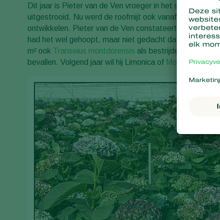
Dit jaar is Pieter van de Ven vroeger in het seizoen met
uitgestrooid. Nu werd de roofmijt ook vanaf het begin bij
ontwikkelen. Pieter van de Ven constateert dat de aanpa
had het wel gehoopt, maar niet gedacht dat ik zo ver zo
m² ook
Transeius montdorensis
als bestrijder van
Thrips
bevallen. Volgend jaar wil hij Limonica of
Montdo-Mite
da