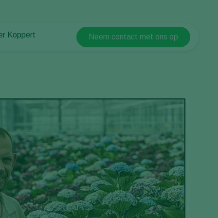
er Koppert
Neem contact met ons op
Koppert Global
er Koppert
Argentina
uws en informatie
Austria
urzaamheid
Belgium
ken bij Koppert
ntact
Brasil
Canada (English)
Canada (French)
Ecuador
Finland (Finnish)
Finland (Swedish)
France
Germany