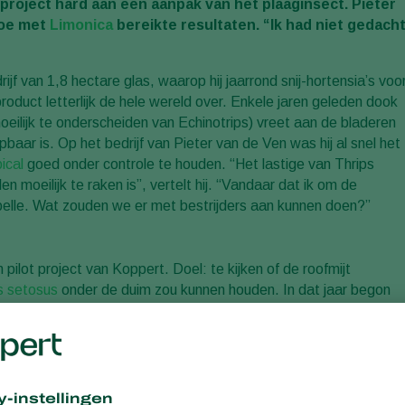
 project hard aan een aanpak van het plaaginsect. Pieter
toe met
Limonica
bereikte resultaten. “Ik had niet gedach
jf van 1,8 hectare glas, waarop hij jaarrond snij-hortensia’s voo
product letterlijk de hele wereld over. Enkele jaren geleden dook
moeilijk te onderscheiden van Echinotrips) vreet aan de bladeren
ar is. Op het bedrijf van Pieter van de Ven was hij al snel het
ical
goed onder controle te houden. “Het lastige van Thrips
n moeilijk te raken is”, vertelt hij. “Vandaar dat ik om de
pelle. Wat zouden we er met bestrijders aan kunnen doen?”
ilot project van Koppert. Doel: te kijken of de roofmijt
s setosus
onder de duim zou kunnen houden. In dat jaar begon
zetten. De plaagdruk was toen al hoog. “We zijn toen
xemplaren van Limonica te zien waren, moesten we blijven
nica kunnen redden. Daarna was een chemische correctie nodig.”