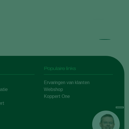
Limon
Populaire links
Ervaringen van klanten
atie
Webshop
Koppert One
rt