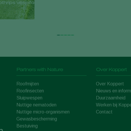
nothrips vespiformis, Montdo-Mite en Limonica Ulti-Mite
Partners with Nature
Over Koppert
Roofmijten
Over Koppert
Roofinsecten
Nieuws en inform
Sluipwespen
Duurzaamheid
Nuttige nematoden
Werken bij Koppe
Nuttige micro-organismen
Contact
Gewasbescherming
Bestuiving
n