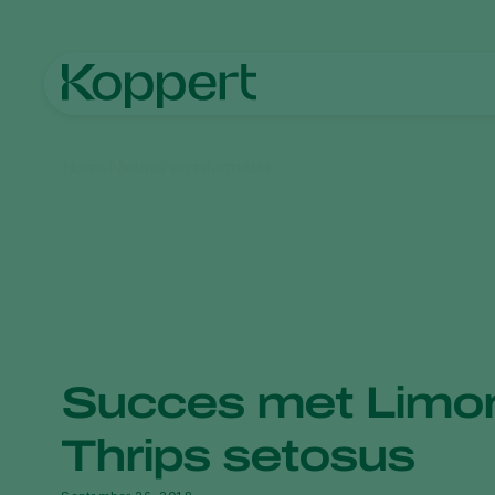
Home
Nieuws en informatie
Succes met Limon
Thrips setosus