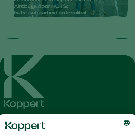
Airobugs door HCTS:
betrouwbaarheid en kwaliteit
gegarandeerd
Ontvang het laatste nieuws en