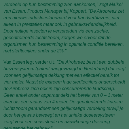
verdeeld op hun bestemming zien aankomen," zegt Maikel
van Essen, Product Manager bij Koppert. "De Airobreez zet
een nieuwe industriestandaard voor handverblazers, niet
alleen in prestaties maar ook in gebruiksvriendelijkheid.
Door nuttige insecten te verspreiden via een zachte,
gecontroleerde luchtstroom, zorgen we ervoor dat de
organismen hun bestemming in optimale conditie bereiken,
met sterftecijfers onder de 2%."
Van Essen legt verder uit:
"De Airobreez bevat een dubbele
buizensysteem (patent aangevraagd in Nederland) dat zorgt
voor een gelijkmatige dekking met een effectief bereik tot
vier meter. Naast de extreem lage sterftecijfers onderscheidt
de Airobreez zich ook in zijn concurrerende landschap.
Geen enkel ander apparaat dekt het bereik van 0 – 1 meter
evenals een radius van 4 meter. De gepatenteerde lineaire
luchtstroom garandeert een gelijkmatige verdeling terwijl je
door het gewas beweegt en het unieke doseersysteem
zorgt voor een consistente en nauwkeurige dosering
gedurende het gebruik."