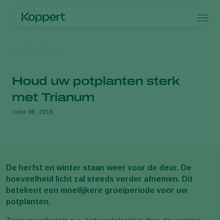
Producten
Home
Teeltadvies
Koppert One
Contact
Producten
Teelten
Plaagbestrijding
Teelten
Plagen en ziekten
Houd uw potplanten sterk
Ziektebestrijding
Bedekte groenteteelt
Plagen en ziekten
Over Koppert
Zoeken
Bestuiving
Siergewassen
Plagen
Over Koppert
met Trianum
Weerbaar telen
Fruit
Plantenziekten
Over Koppert
June 06, 2018
Uitzettechnieken
Vollegrondsgroenten
Nieuws en evenementen
Monitoring & Scouting
Akkerbouwgewassen
Duurzaamheid
Services
Werken bij Koppert
Contact
De herfst en winter staan weer voor de deur. De
hoeveelheid licht zal steeds verder afnemen. Dit
betekent een moeilijkere groeiperiode voor uw
potplanten.