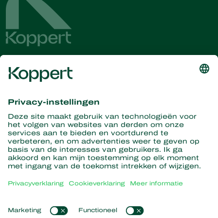
Ontvang het laatste nieuws en
informatie
Hier aanmelden
Partners with Nature
Roofmijten
Over Koppert
Roofinsecten
Sluipwespen
Over Koppert
Nuttige nematoden
Populaire links
Nieuws en evenementen