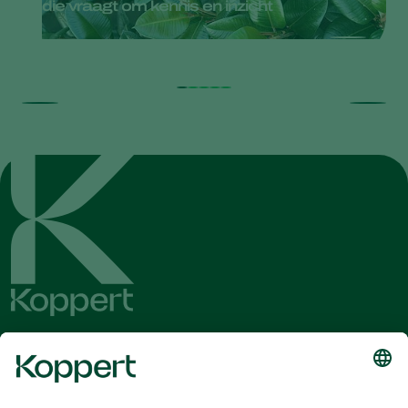
die vraagt om kennis en inzicht
Ontvang het laatste nieuws en