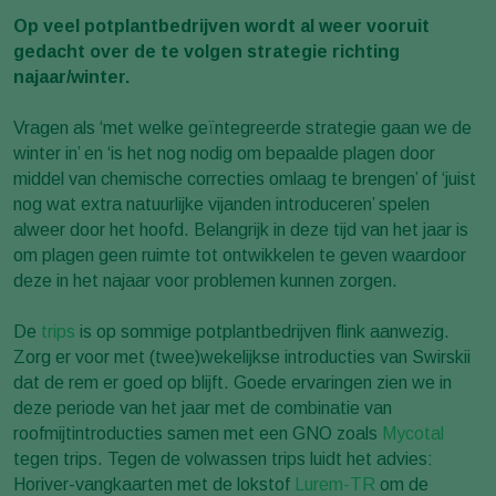
Op veel potplantbedrijven wordt al weer vooruit
gedacht over de te volgen strategie richting
najaar/winter.
Vragen als ‘met welke geïntegreerde strategie gaan we de
winter in’ en ‘is het nog nodig om bepaalde plagen door
middel van chemische correcties omlaag te brengen’ of ‘juist
nog wat extra natuurlijke vijanden introduceren’ spelen
alweer door het hoofd. Belangrijk in deze tijd van het jaar is
om plagen geen ruimte tot ontwikkelen te geven waardoor
deze in het najaar voor problemen kunnen zorgen.
De
trips
is op sommige potplantbedrijven flink aanwezig.
Zorg er voor met (twee)wekelijkse introducties van Swirskii
dat de rem er goed op blijft. Goede ervaringen zien we in
deze periode van het jaar met de combinatie van
roofmijtintroducties samen met een GNO zoals
Mycotal
tegen trips. Tegen de volwassen trips luidt het advies:
Horiver-vangkaarten met de lokstof
Lurem-TR
om de