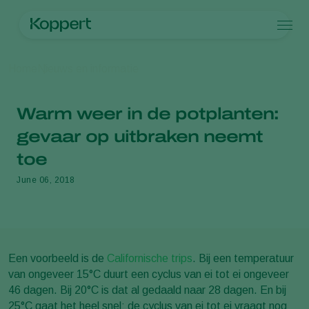
Producten
Home
Nieuws en informatie
Koppert One
Contact
Producten
Teelten
Plaagbestrijding
Teelten
Plagen en ziekten
Warm weer in de potplanten:
Ziektebestrijding
Bedekte groenteteelt
Plagen en ziekten
Over Koppert
Zoeken
Bestuiving
Siergewassen
Plagen
Over Koppert
gevaar op uitbraken neemt
Weerbaar telen
Fruit
Plantenziekten
Over Koppert
toe
Uitzettechnieken
Vollegrondsgroenten
Nieuws en informatie
Monitoring & Scouting
Akkerbouwgewassen
Duurzaamheid
June 06, 2018
Services
Werken bij Koppert
Contact
Een voorbeeld is de
Californische trips
. Bij een temperatuur
van ongeveer 15°C duurt een cyclus van ei tot ei ongeveer
46 dagen. Bij 20°C is dat al gedaald naar 28 dagen. En bij
25°C gaat het heel snel: de cyclus van ei tot ei vraagt nog