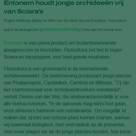
Entonem houdt jonge orchideeën vrij
van Sciara's
Rogier Veldhuijs (links) en Wim van der Meer bij een Dosatron. Floricultura
gewasbescherming
laat in de biologische
niets aan het toeval over.
Entonem
is een prima product om bodembewonende
plaaginsecten te bestrijden. Floricultura zet het in tegen
Sciara en tripspoppen, met heel goede resultaten.
Floricultura is een grootmacht in de internationale
orchideeënmarkt. De onderneming produceert jonge planten
van Phalaenopsis, Cymbidium, Cambria en Miltonia. "Zij zijn
het startmateriaal voor orchideeënkwekers wereldwijd",
vertelt Dennis van der Wel, die eindverantwoordelijk is voor
alle teeltactiviteiten. "In de opkweek mag niets fout gaan,
onze afnemers hanteren een nultolerantie. Om mogelijk te
maken dat zij met een schone plant kunnen starten, werken
wij maximaal biologisch, met veel nadruk op de preventie.
Hoe meer plagen we uit de jonge plantjes houden, hoe beter