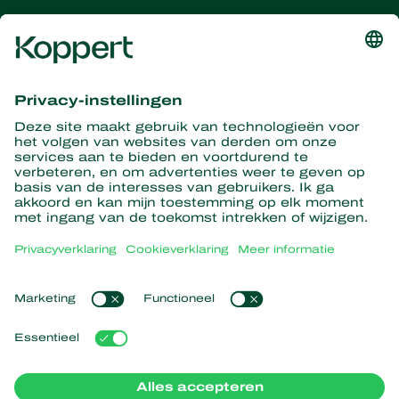
Ontvang het laatste nieuws en
informatie
Hier aanmelden
Partners with Nature
Roofmijten
Over Koppert
Roofinsecten
Sluipwespen
Over Koppert
Nuttige nematoden
Populaire links
Nieuws en informatie
Nuttige micro-organismen
Duurzaamheid
Gewasbescherming
Ervaringen van klanten
Werken bij Koppert
Bestuiving
Webshop
Contact
Koppert Global
Koppert One
Cookies beheren