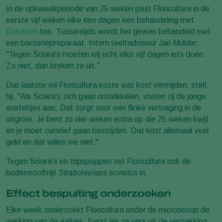
In de opkweekperiode van 25 weken past Floricultura in de
eerste vijf weken elke tien dagen een behandeling met
Entonem
toe. Tussentijds wordt het gewas behandeld met
een bacteriepreparaat. Intern teeltadviseur Jan Mulder:
"Tegen Sciara's moeten wij echt elke vijf dagen iets doen.
Zo niet, dan breken ze uit."
Dat laatste wil Floricultura koste wat kost vermijden, stelt
hij. "Als Sciara's zich gaan ontwikkelen, vreten zij de jonge
worteltjes aan. Dat zorgt voor een flinke vertraging in de
uitgroei. Je bent zo vier weken extra op die 25 weken kwijt
en je moet curatief gaan bestrijden. Dat kost allemaal veel
geld en dat willen we niet."
Tegen Sciara's en tripspoppen zet Floricultura ook de
bodemroofmijt
Stratiolaelaps scimitus
in.
Effect bespuiting onderzoeken
Elke week onderzoekt Floricultura onder de microscoop de
werking van de aaltjes. Eerst als ze vers uit de verpakking