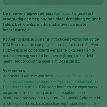
De nieuwe sluipwespenmix
Aphiscout
signaleert
vroegtijdig een beginnende bladluizenplaag en geeft
telers betrouwbare informatie over de juiste
inzetstrategie.
Koppert Biological Systems introduceert Aphiscout op de
IPM Essen met de campagne ‘Looking for trouble!’. “Een
sluipwesp is er op gebouwd een luis te lokaliseren en te
parasiteren nog voordat het menselijk oog die ontdekt
heeft”, legt productmanager Tim Bossinga uit.
Verkenners
Aphiscout is een mix van de
sluipwespen
Praon volucre
,
Aphidius colemani
,
Aphidius ervi
,
Aphelinus abdominalis
en
Ephedrus cerasicola
. Elke soort heeft zo zijn eigen voorkeur
en gezamenlijk nemen zij de meest voorkomende
bladluissoorten voor hun rekening. Dat maakt Aphiscout bij
uitstek geschikt als basisbescherming tegen
bladluis
. De