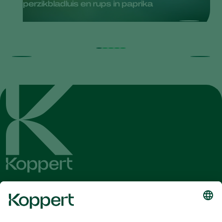
perzikbladluis en rups in paprika
Ontvang het laatste nieuws en