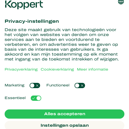
Ontvang het laatste nieuws en
informatie
Hier aanmelden
Partners with Nature
Roofmijten
Over Koppert
Roofinsecten
Sluipwespen
Over Koppert
Nuttige nematoden
Populaire links
Nieuws en informatie
Nuttige micro-organismen
Duurzaamheid
Gewasbescherming
Ervaringen van klanten
Werken bij Koppert
Bestuiving
Webshop
Contact
Koppert Global
Koppert One
Cookies beheren
Privacyverklaring
Disclaimer
Argentina