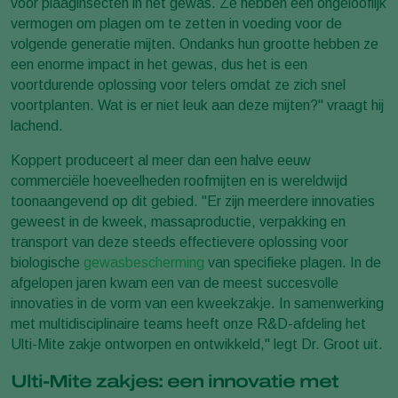
voor plaaginsecten in het gewas. Ze hebben een ongelooflijk
vermogen om plagen om te zetten in voeding voor de
volgende generatie mijten. Ondanks hun grootte hebben ze
een enorme impact in het gewas, dus het is een
voortdurende oplossing voor telers omdat ze zich snel
voortplanten. Wat is er niet leuk aan deze mijten?" vraagt hij
lachend.
Koppert produceert al meer dan een halve eeuw
commerciële hoeveelheden roofmijten en is wereldwijd
toonaangevend op dit gebied. "Er zijn meerdere innovaties
geweest in de kweek, massaproductie, verpakking en
transport van deze steeds effectievere oplossing voor
biologische
gewasbescherming
van specifieke plagen. In de
afgelopen jaren kwam een van de meest succesvolle
innovaties in de vorm van een kweekzakje. In samenwerking
met multidisciplinaire teams heeft onze R&D-afdeling het
Ulti-Mite zakje ontworpen en ontwikkeld," legt Dr. Groot uit.
Ulti-Mite zakjes: een innovatie met