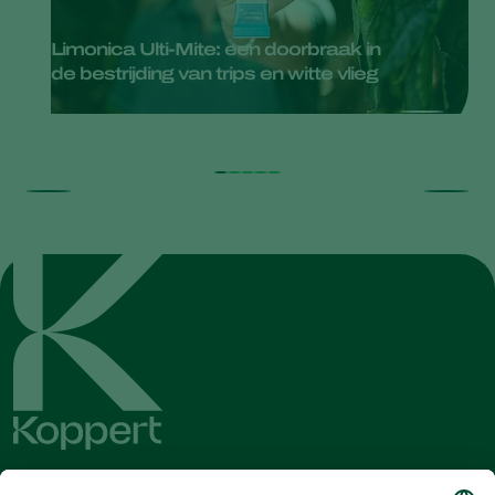
Limonica Ulti-Mite: een doorbraak in
de bestrijding van trips en witte vlieg