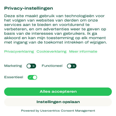
informatie
Hier aanmelden
Partners with Nature
Roofmijten
Over Koppert
Roofinsecten
Sluipwespen
Over Koppert
Nuttige nematoden
Populaire links
Nieuws en informatie
Nuttige micro-organismen
Duurzaamheid
Gewasbescherming
Ervaringen van klanten
Werken bij Koppert
Bestuiving
Webshop
Contact
Koppert Global
Koppert One
Cookies beheren
Privacyverklaring
Disclaimer
Argentina
Cookieverklaring
Sitemap
Koppert
Copyright 2026