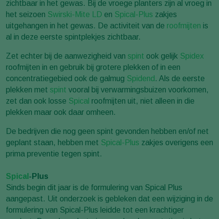
zichtbaar in het gewas. Bij de vroege planters zijn al vroeg in
het seizoen
Swirski-Mite LD
en
Spical-Plus
zakjes
uitgehangen in het gewas. De activiteit van de
roofmijten
is
al in deze eerste spintplekjes zichtbaar.
Zet echter bij de aanwezigheid van
spint
ook gelijk
Spidex
roofmijten in en gebruik bij grotere plekken of in een
concentratiegebied ook de galmug
Spidend
. Als de eerste
plekken met
spint
vooral bij verwarmingsbuizen voorkomen,
zet dan ook losse
Spical
roofmijten uit, niet alleen in die
plekken maar ook daar omheen.
De bedrijven die nog geen spint gevonden hebben en/of net
geplant staan, hebben met
Spical-Plus
zakjes overigens een
prima preventie tegen spint.
Spical
-Plus
Sinds begin dit jaar is de formulering van Spical Plus
aangepast. Uit onderzoek is gebleken dat een wijziging in de
formulering van Spical-Plus leidde tot een krachtiger