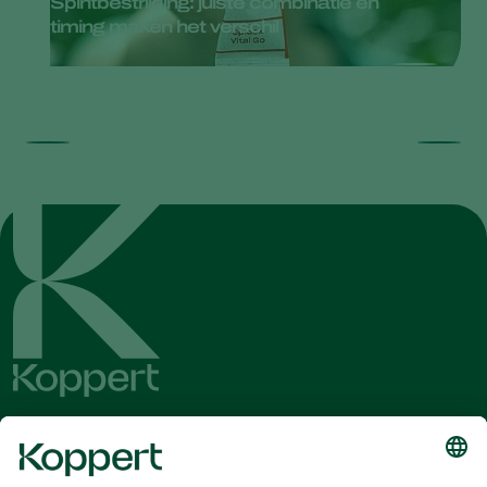
Spintbestrijding: juiste combinatie en
timing maken het verschil
Ontvang het laatste nieuws en