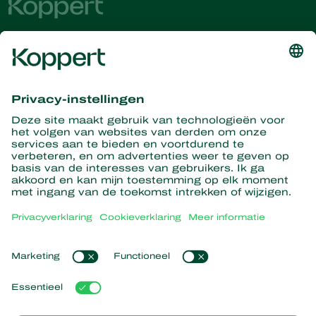
Ontvang het laatste nieuws en
informatie
Hier aanmelden
Partners with Nature
Roofmijten
Over Koppert
Roofinsecten
Sluipwespen
Over Koppert
Nuttige nematoden
Populaire links
Nieuws en informatie
Nuttige micro-organismen
Duurzaamheid
Gewasbescherming
Ervaringen van klanten
Werken bij Koppert
Bestuiving
Webshop
Contact
Koppert Global