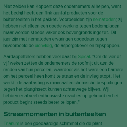
Niet zelden kan Koppert deze ondernemers al helpen, want
het bedrijf heeft een flink aantal producten voor de
buitenteelten in het pakket. Voorbeelden zijn
nematoden
; zij
hebben niet alleen een goede werking tegen bodemplagen,
maar worden steeds vaker ook bovengronds ingezet. Dit
jaar zijn met nematoden ervaringen opgedaan tegen
bijvoorbeeld de
uienvlieg
, de aspergekever en tripspoppen.
Aardappeltelers hebben veel baat bij
Spical
. "Om de vier of
vijf weken zetten de ondernemers de roofmijt uit aan de
randen van hun percelen, waardoor als het ware een barrière
om het perceel heen komt te staan en de invlieg stopt. Het
werkt: de aantasting is minimaal en chemische bespuitingen
tegen het plaaginsect kunnen achterwege blijven. Wij
hebben er al veel enthousiaste reacties op gehoord en het
product begint steeds beter te lopen."
Stressmomenten in buitenteelten
Trianum
is een goedaardige schimmel die de plant