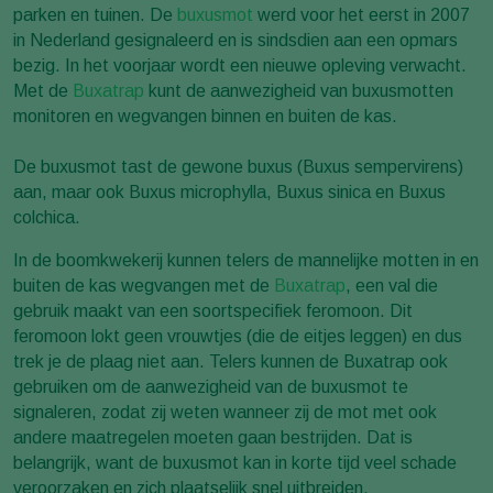
parken en tuinen. De
buxusmot
werd voor het eerst in 2007
in Nederland gesignaleerd en is sindsdien aan een opmars
bezig. In het voorjaar wordt een nieuwe opleving verwacht.
Met de
Buxatrap
kunt de aanwezigheid van buxusmotten
monitoren en wegvangen binnen en buiten de kas.
De buxusmot tast de gewone buxus (Buxus sempervirens)
aan, maar ook Buxus microphylla, Buxus sinica en Buxus
colchica.
In de boomkwekerij kunnen telers de mannelijke motten in en
buiten de kas wegvangen met de
Buxatrap
, een val die
gebruik maakt van een soortspecifiek feromoon. Dit
feromoon lokt geen vrouwtjes (die de eitjes leggen) en dus
trek je de plaag niet aan. Telers kunnen de Buxatrap ook
gebruiken om de aanwezigheid van de buxusmot te
signaleren, zodat zij weten wanneer zij de mot met ook
andere maatregelen moeten gaan bestrijden. Dat is
belangrijk, want de buxusmot kan in korte tijd veel schade
veroorzaken en zich plaatselijk snel uitbreiden.