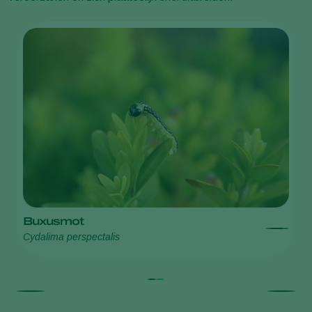
Buxusmot
B
Cydalima perspectalis