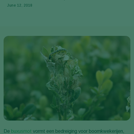
June 12, 2018
De
buxusmot
vormt een bedreiging voor boomkwekerijen,