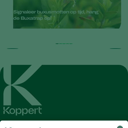
Signaleer buxusmotten op tijd, hang
de Buxatrap op!