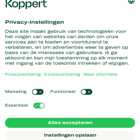
Ontvang het laatste nieuws en
informatie
Hier aanmelden
Partners with Nature
Roofmijten
Over Koppert
Roofinsecten
Sluipwespen
Over Koppert
Nuttige nematoden
Populaire links
Nieuws en informatie
Nuttige micro-organismen
Duurzaamheid
Gewasbescherming
Ervaringen van klanten
Werken bij Koppert
Bestuiving
Webshop
Contact
Koppert Global
Koppert One
Cookies beheren
Privacyverklaring
Disclaimer
Argentina