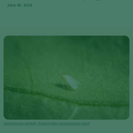
June 06, 2018
Greenhouse whitefly Trialeurodes vaporariorum adult