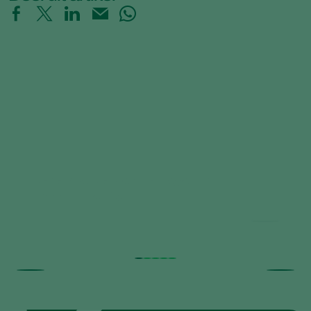
Beneficial Nematodes against
Horticultural Pests