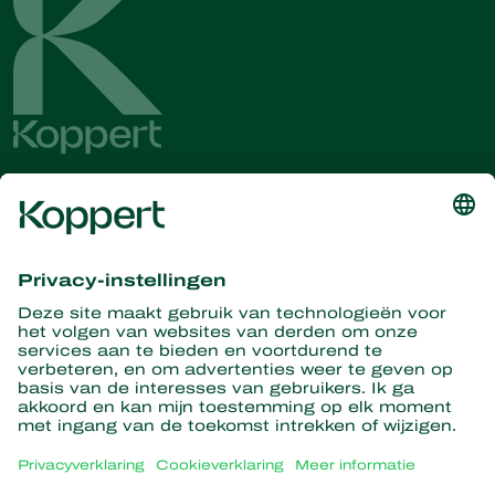
Ontvang het laatste nieuws en
informatie
Hier aanmelden
Partners with Nature
Roofmijten
Over Koppert
Roofinsecten
Sluipwespen