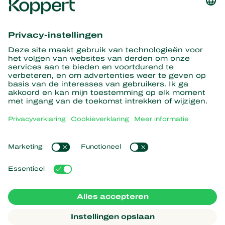
Ontvang het laatste nieuws en
informatie
Hier aanmelden
Partners with Nature
Roofmijten
Over Koppert
Roofinsecten
Sluipwespen
Over Koppert
Nuttige nematoden
Populaire links
Nieuws en informatie
Nuttige micro-organismen
Duurzaamheid
Gewasbescherming
Ervaringen van klanten
Werken bij Koppert
Bestuiving
Webshop
Contact
Koppert Global
Koppert One
Cookies beheren
Privacyverklaring
Disclaimer
Argentina