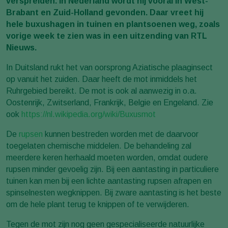
verspreiden. In Nederland wordt hij vooral in West-
Brabant en Zuid-Holland gevonden. Daar vreet hij
hele buxushagen in tuinen en plantsoenen weg, zoals
vorige week te zien was in een uitzending van RTL
Nieuws.
In Duitsland rukt het van oorsprong Aziatische plaaginsect
op vanuit het zuiden. Daar heeft de mot inmiddels het
Ruhrgebied bereikt. De mot is ook al aanwezig in o.a.
Oostenrijk, Zwitserland, Frankrijk, Belgie en Engeland. Zie
ook
https://nl.wikipedia.org/wiki/Buxusmot
De
rupsen
kunnen bestreden worden met de daarvoor
toegelaten chemische middelen. De behandeling zal
meerdere keren herhaald moeten worden, omdat oudere
rupsen minder gevoelig zijn. Bij een aantasting in particuliere
tuinen kan men bij een lichte aantasting rupsen afrapen en
spinselnesten wegknippen. Bij zware aantasting is het beste
om de hele plant terug te knippen of te verwijderen.
Tegen de mot zijn nog geen gespecialiseerde natuurlijke