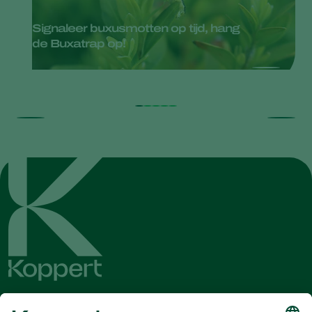
Signaleer buxusmotten op tijd, hang
de Buxatrap op!