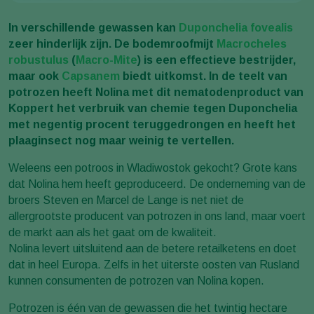
In verschillende gewassen kan
Duponchelia fovealis
zeer hinderlijk zijn. De bodemroofmijt
Macrocheles
robustulus
(
Macro-Mite
) is een effectieve bestrijder,
maar ook
Capsanem
biedt uitkomst. In de teelt van
potrozen heeft Nolina met dit nematodenproduct van
Koppert het verbruik van chemie tegen Duponchelia
met negentig procent teruggedrongen en heeft het
plaaginsect nog maar weinig te vertellen.
Weleens een potroos in Wladiwostok gekocht? Grote kans
dat Nolina hem heeft geproduceerd. De onderneming van de
broers Steven en Marcel de Lange is net niet de
allergrootste producent van potrozen in ons land, maar voert
de markt aan als het gaat om de kwaliteit.
Nolina levert uitsluitend aan de betere retailketens en doet
dat in heel Europa. Zelfs in het uiterste oosten van Rusland
kunnen consumenten de potrozen van Nolina kopen.
Potrozen is één van de gewassen die het twintig hectare