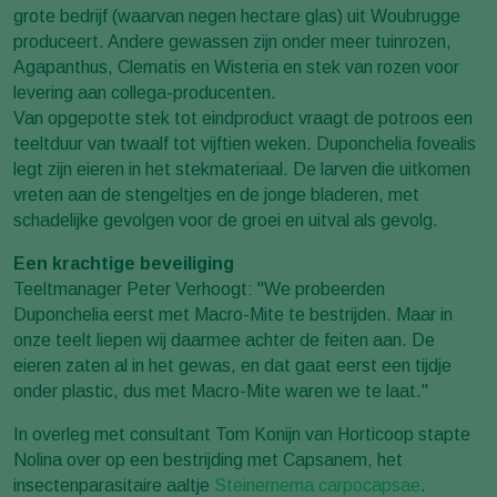
grote bedrijf (waarvan negen hectare glas) uit Woubrugge
produceert. Andere gewassen zijn onder meer tuinrozen,
Agapanthus, Clematis en Wisteria en stek van rozen voor
levering aan collega-producenten.
Van opgepotte stek tot eindproduct vraagt de potroos een
teeltduur van twaalf tot vijftien weken. Duponchelia fovealis
legt zijn eieren in het stekmateriaal. De larven die uitkomen
vreten aan de stengeltjes en de jonge bladeren, met
schadelijke gevolgen voor de groei en uitval als gevolg.
Een krachtige beveiliging
Teeltmanager Peter Verhoogt: "We probeerden
Duponchelia eerst met Macro-Mite te bestrijden. Maar in
onze teelt liepen wij daarmee achter de feiten aan. De
eieren zaten al in het gewas, en dat gaat eerst een tijdje
onder plastic, dus met Macro-Mite waren we te laat."
In overleg met consultant Tom Konijn van Horticoop stapte
Nolina over op een bestrijding met Capsanem, het
insectenparasitaire aaltje
Steinernema carpocapsae
.