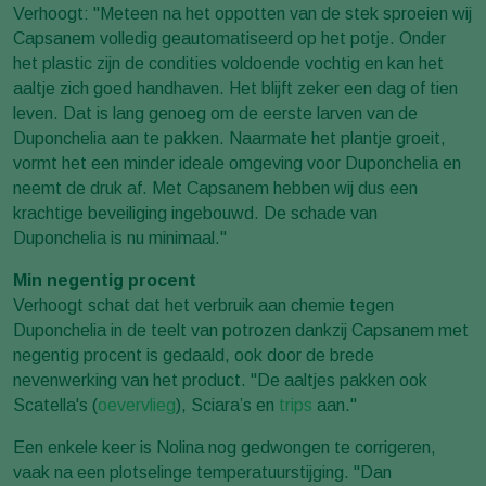
Verhoogt: "Meteen na het oppotten van de stek sproeien wij
Capsanem volledig geautomatiseerd op het potje. Onder
het plastic zijn de condities voldoende vochtig en kan het
aaltje zich goed handhaven. Het blijft zeker een dag of tien
leven. Dat is lang genoeg om de eerste larven van de
Duponchelia aan te pakken. Naarmate het plantje groeit,
vormt het een minder ideale omgeving voor Duponchelia en
neemt de druk af. Met Capsanem hebben wij dus een
krachtige beveiliging ingebouwd. De schade van
Duponchelia is nu minimaal."
Min negentig procent
Verhoogt schat dat het verbruik aan chemie tegen
Duponchelia in de teelt van potrozen dankzij Capsanem met
negentig procent is gedaald, ook door de brede
nevenwerking van het product. "De aaltjes pakken ook
Scatella's (
oevervlieg
), Sciara’s en
trips
aan."
Een enkele keer is Nolina nog gedwongen te corrigeren,
vaak na een plotselinge temperatuurstijging. "Dan