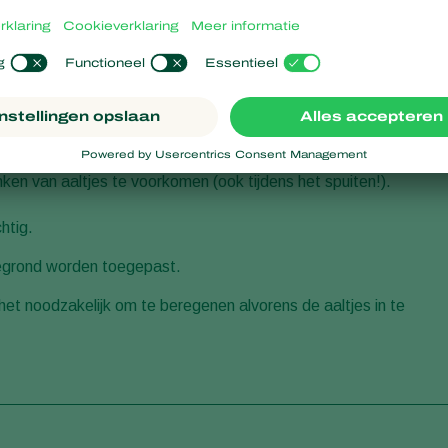
reden met
Entonem
(bevat het insectenparasitaire aaltje
nimaal 6-8°C zijn. Omdat er chemisch niets meer beschikbaar i
deze producten steeds belangrijker.
jderd worden om verstopping te voorkomen.
n van aaltjes te voorkomen (ook tijdens het spuiten!).
htig.
llegrond worden toegepast.
 het noodzakelijk om te beregenen alvorens de aaltjes in te