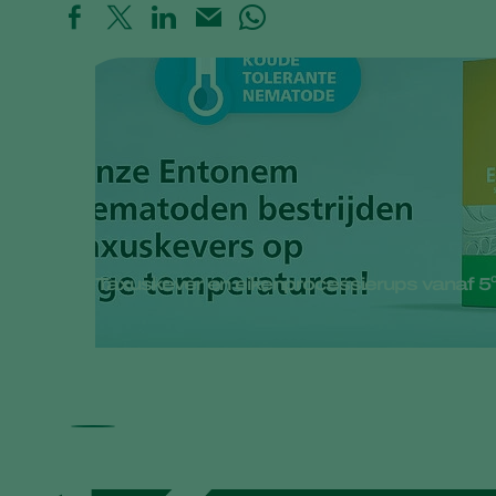
Taxuskever en eikenprocessierups vanaf 5