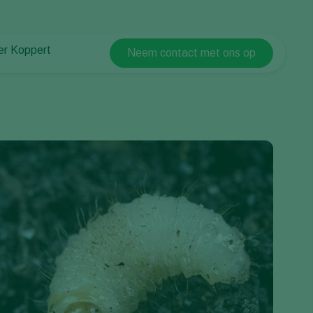
er Koppert
Neem contact met ons op
Koppert Global
er Koppert
Argentina
uws en informatie
Austria
urzaamheid
Belgium
ken bij Koppert
ntact
Brasil
Canada (English)
Canada (French)
Ecuador
Finland (Finnish)
Finland (Swedish)
France
Germany