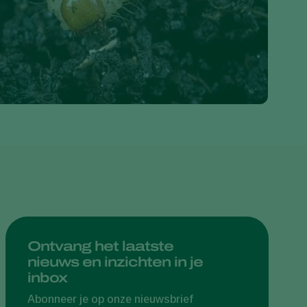
Greece
Hungary
India
Italy
Kenya
Korea
Mexico
Netherlands
Paraguay
Poland
Portugal
Ontvang het laatste
nieuws en inzichten in je
Russia
inbox
South Africa
Abonneer je op onze nieuwsbrief
Spain