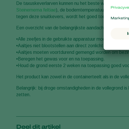
De taxuskeverlarven kunnen nu het beste worden best
Steinernema feltiae
), de bodemtemperatuur moet wel mi
tegen deze snuitkevers, wordt het goed toepassen van 
Een overzicht van de belangrijkste aandachtspunten:
•Alle zeefjes in de gebruikte apparatuur moeten verwi
•Aaltjes niet blootstellen aan direct zonlicht.
•Aaltjes moeten voortdurend gemengd worden om bezinke
•Beregen het gewas voor en na toepassing.
•Houd de grond eerste 2 weken na toepassing goed voc
Het product kan zowel in de containerteelt als in de vo
Belangrijk: bij droge omstandigheden in de vollegrond is
zetten.
Deel dit artikel