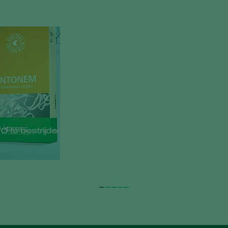
⁰C te bestrijden met Entonem