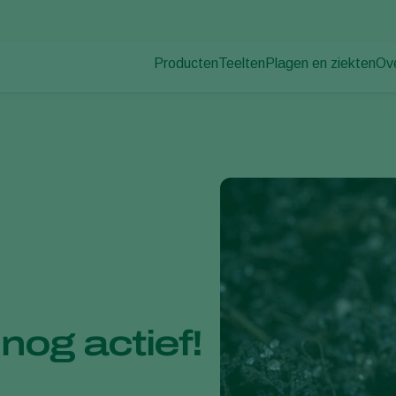
Producten
Teelten
Plagen en ziekten
Ov
Plagen
Plaagbestrijding
Bedekte groenteteelt
Ov
Plantenziekten
Ziektebestrijding
Siergewassen
Nie
Bestuiving
Fruit
Du
Weerbaar telen
Vollegrondsgroenten
Wer
Uitzettechnieken
Akkerbouwgewassen
Co
Monitoring & Scouting
Services
nog actief!