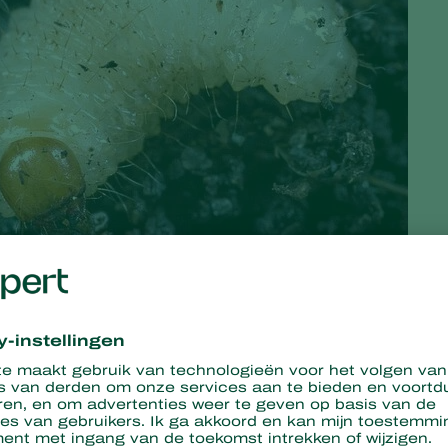
er larven (ook wel mobium) van de
taxuskever
. Wees dus alert o