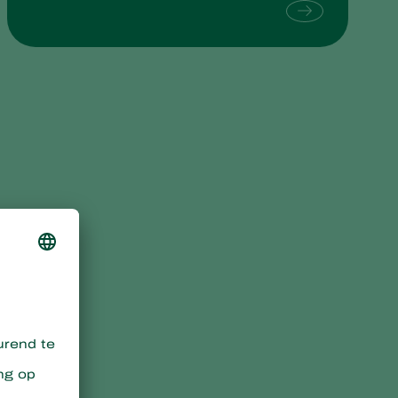
Sweden
Switzerland
Turkey
USA
United Kingdom
p