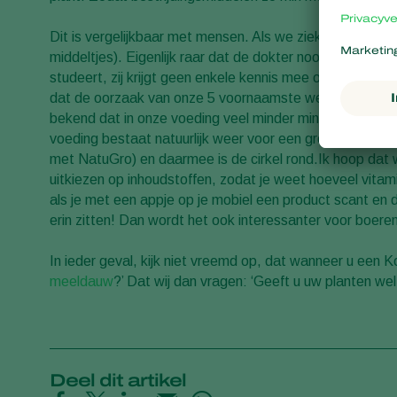
Dit is vergelijkbaar met mensen. Als we ziek zijn gaan 
middeltjes). Eigenlijk raar dat de dokter nooit vraagt; 
studeert, zij krijgt geen enkele kennis mee over voeding
dat de oorzaak van onze 5 voornaamste wereldziektes v
bekend dat in onze voeding veel minder mineralen en vit
voeding bestaat natuurlijk weer voor een groot deel uit
met NatuGro) en daarmee is de cirkel rond.Ik hoop dat 
uitkiezen op inhoudstoffen, zodat je weet hoeveel vitamin
als je met een appje op je mobiel een product scant en 
erin zitten! Dan wordt het ook interessanter voor boeren
In ieder geval, kijk niet vreemd op, dat wanneer u een K
meeldauw
?’ Dat wij dan vragen: ‘Geeft u uw planten wel
Deel dit artikel