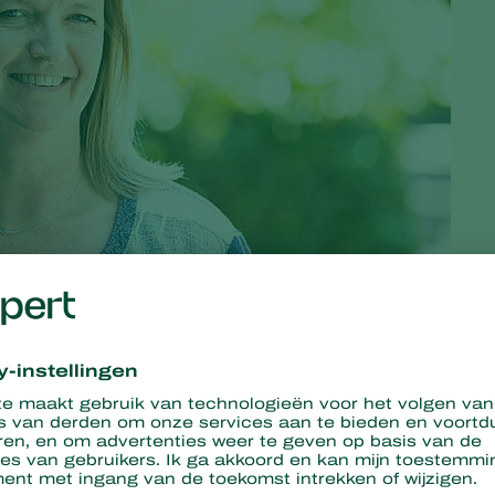
el in een soort overgangsfase. De focus heeft tot voorheen
erschuift nu naar het gezond en weerbaar maken en houden van d
de toekomst helemaal niet, nodig zijn.