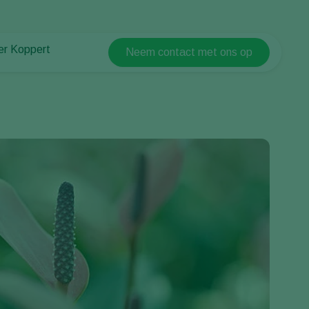
er Koppert
Neem contact met ons op
Koppert Global
er Koppert
Argentina
uws en informatie
Austria
urzaamheid
Belgium
ken bij Koppert
ntact
Brasil
Canada (English)
Canada (French)
Ecuador
Finland (Finnish)
Finland (Swedish)
France
Germany