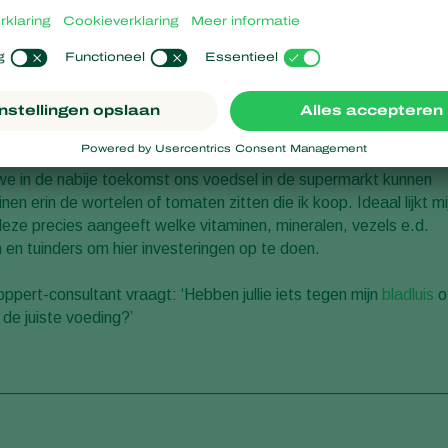
we naar de dokter en krijgen we medicijnen (vaak chemische
eet u wel gezond? Ik ken iemand die op dit moment medicijnen
! Is dat nog van deze tijd? Er zijn wetenschappers die beweren
ooral komen door onze tekorten in voeding. Het is algemeen
aminen zitten dan in het voedsel van onze grootouders. Die
 planten. De planten die wij nu weerbaarder maken (bijvoorbeeld
we in de nabije toekomst ons voedsel in de supermarkt kunnen
en erin de wortelen of tomaten zitten die ik koop. Ideaal lijkt mi
deze precies aangeeft welke vitaminen, mineralen, vezels e.d.
 en tuinders om hier investeringen op te doen.
oppert-consultant vraagt: ‘Hebben jullie iets tegen mijn
bladluis
o
 de juiste voeding?’