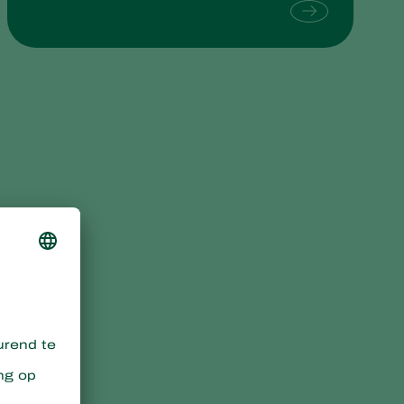
Sweden
Switzerland
Turkey
USA
United Kingdom
e