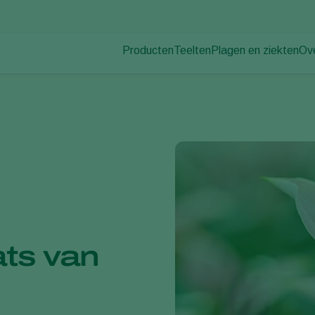
Producten
Teelten
Plagen en ziekten
Ov
Plagen
Plaagbestrijding
Bedekte groenteteelt
Ov
Plantenziekten
Ziektebestrijding
Siergewassen
Nie
Bestuiving
Fruit
Du
Weerbaar telen
Vollegrondsgroenten
Wer
Uitzettechnieken
Akkerbouwgewassen
Co
Monitoring & Scouting
Services
ats van