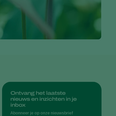
Greece
Hungary
India
Italy
Kenya
Korea
Mexico
Netherlands
Paraguay
Poland
Portugal
Ontvang het laatste
nieuws en inzichten in je
Russia
inbox
South Africa
Abonneer je op onze nieuwsbrief
Spain