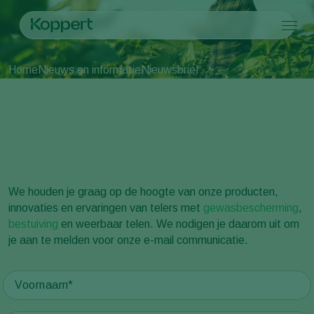
Producten
Home
Nieuws en informatie
Nieuwsbrief
Koppert One
Contact
Producten
Teelten
Nieuwsbrief
Plaagbestrijding
Teelten
Plagen en ziekten
Ziektebestrijding
Bedekte groenteteelt
Plagen en ziekten
Over Koppert
Zoeken
Bestuiving
Siergewassen
Plagen
Over Koppert
Weerbaar telen
Fruit
Plantenziekten
Over Koppert
Uitzettechnieken
Vollegrondsgroenten
Nieuws en informatie
Monitoring & Scouting
Akkerbouwgewassen
Duurzaamheid
We houden je graag op de hoogte van onze producten,
Services
Werken bij Koppert
innovaties en ervaringen van telers met
gewasbescherming
,
Contact
bestuiving
en weerbaar telen. We nodigen je daarom uit om
je aan te melden voor onze e-mail communicatie.