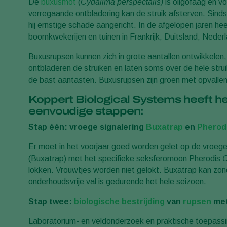
De
buxusmot
(
Cydalima perspectalis)
is oligofaag en v
verregaande ontbladering kan de struik afsterven. Sind
hij ernstige schade aangericht. In de afgelopen jaren hee
boomkwekerijen en tuinen in Frankrijk, Duitsland, Nederl
Buxusrupsen kunnen zich in grote aantallen ontwikkelen,
ontbladeren de struiken en laten soms over de hele strui
de bast aantasten. Buxusrupsen zijn groen met opvallen
Koppert Biological Systems heeft he
eenvoudige stappen:
Stap één: vroege signalering
Buxatrap
en
Pherod
Er moet in het voorjaar goed worden gelet op de vroeg
(Buxatrap) met het specifieke seksferomoon Pherodis
C
lokken. Vrouwtjes worden niet gelokt. Buxatrap kan zo
onderhoudsvrije val is gedurende het hele seizoen.
Stap twee:
biologische bestrijding
van
rupsen
me
Laboratorium- en veldonderzoek en praktische toepas