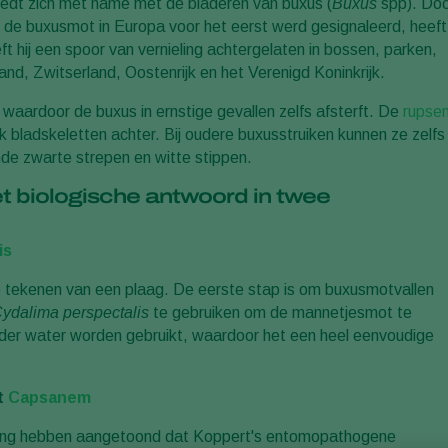
oedt zich met name met de bladeren van buxus (
Buxus
spp). Do
s de buxusmot in Europa voor het eerst werd gesignaleerd, heeft
ft hij een spoor van vernieling achtergelaten in bossen, parken,
and, Zwitserland, Oostenrijk en het Verenigd Koninkrijk.
 waardoor de buxus in ernstige gevallen zelfs afsterft. De
rupse
k bladskeletten achter. Bij oudere buxusstruiken kunnen ze zelfs
de zwarte strepen en witte stippen.
t biologische antwoord in twee
is
e tekenen van een plaag. De eerste stap is om buxusmotvallen
ydalima perspectalis
te gebruiken om de mannetjesmot te
nder water worden gebruikt, waardoor het een heel eenvoudige
t
Capsanem
sing hebben aangetoond dat Koppert's entomopathogene