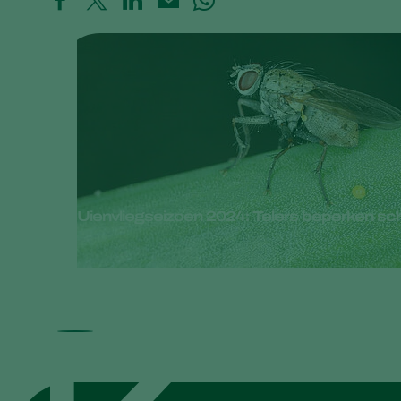
Uienvliegseizoen 2024: Telers beperken s