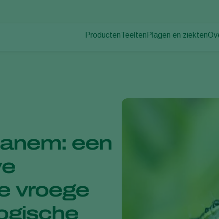
Producten
Teelten
Plagen en ziekten
Ov
Plagen
Plaagbestrijding
Bedekte groenteteelt
Ov
Plantenziekten
Ziektebestrijding
Siergewassen
Nie
Bestuiving
Fruit
Du
Weerbaar telen
Vollegrondsgroenten
Wer
Uitzettechnieken
Akkerbouwgewassen
Co
Monitoring & Scouting
Services
sanem: een
ve
e vroege
logische