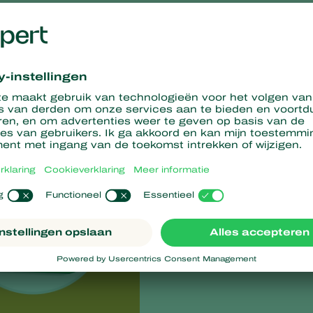
capsae
bevat) jonge buxusmotlarven effectief bestrijdt (daarom i
 vochtgehalte rond de bladeren hoog is. Daarom worden
 de juiste uitzettechnieken aanbevolen. Hierdoor blijven de
en effectief te doden.