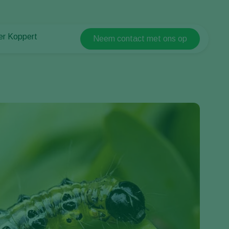
er Koppert
Neem contact met ons op
Koppert Global
er Koppert
Argentina
uws en informatie
Austria
urzaamheid
Belgium
ken bij Koppert
ntact
Brasil
Canada (English)
Canada (French)
Ecuador
Finland (Finnish)
Finland (Swedish)
France
Germany