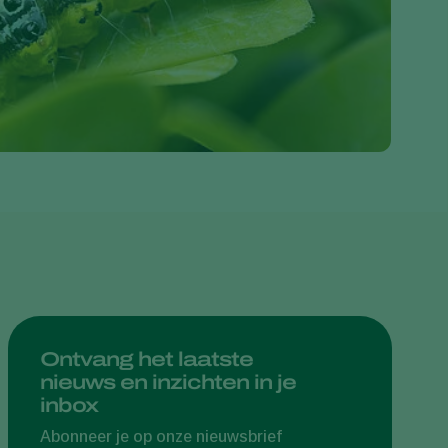
Greece
Hungary
India
Italy
Kenya
Korea
Mexico
Netherlands
Paraguay
Poland
Portugal
Ontvang het laatste
nieuws en inzichten in je
Russia
inbox
South Africa
Abonneer je op onze nieuwsbrief
Spain