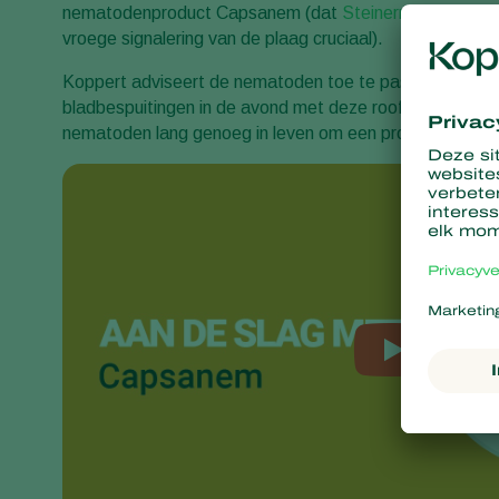
nematodenproduct Capsanem (dat
Steinernema carpo
vroege signalering van de plaag cruciaal).
Koppert adviseert de nematoden toe te passen als het
bladbespuitingen in de avond met deze roofnematoden en
nematoden lang genoeg in leven om een prooi te zoeken 