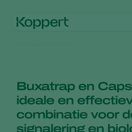
Home
Nieuws en informatie
Buxatrap en Cap
ideale en effectie
combinatie voor d
signalering en bio