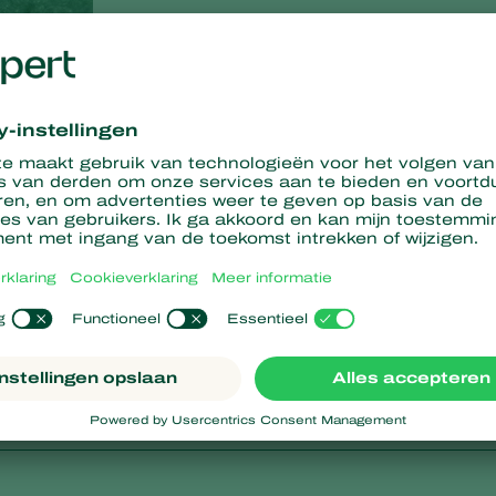
iten de kas is deze door de regen iets minder groot, maar
oleren.
er
toe voor een beter effect. Hang in de kas net boven het gewa
gdruk goed kunt monitoren en volgen.
 een biologische aanpak van het plaaginsect. Wilt u uw gewas
goede voorbereiding: start op tijd en maak een goede planning.