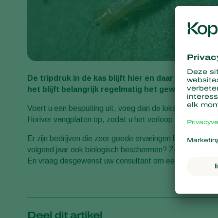
De tripdruk in de kas blijft hier en daar hoog. Bu
het blijft belangrijk regelmatig het gewas te contr
Voert u een bespuiting uit, voeg dan de lokstof
Attrack
Horiver vangplaten op, zodat u het verloop van de plaa
Er zijn bedrijven die zeer goede ervaringen hebben met
volgend jaar ook biologisch beschermen? Zorg voor een 
En vraag desgewenst uw consultant om een advies.
Deel dit artikel