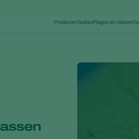
Producten
Teelten
Plagen en ziekten
Ov
Plagen
Plaagbestrijding
Bedekte groenteteelt
Ov
Plantenziekten
Ziektebestrijding
Siergewassen
Nie
Bestuiving
Fruit
Du
Weerbaar telen
Vollegrondsgroenten
Wer
Uitzettechnieken
Akkerbouwgewassen
Co
Monitoring & Scouting
Services
wassen