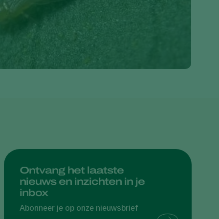
Greece
Hungary
India
Italy
Kenya
Korea
Mexico
Netherlands
Paraguay
Poland
Ontvang het laatste
Portugal
nieuws en inzichten in je
Russia
inbox
South Africa
Abonneer je op onze nieuwsbrief
Spain