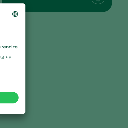
Sweden
Switzerland
Turkey
USA
United Kingdom
s