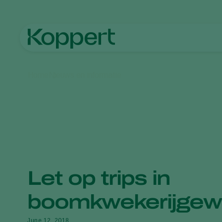
Home
Nieuws en informatie
Let op trips in
boomkwekerijge
June 12, 2018