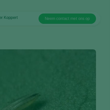
er Koppert
Neem contact met ons op
Koppert Global
er Koppert
Argentina
uws en informatie
Austria
urzaamheid
Belgium
ken bij Koppert
ntact
Brasil
Canada (English)
Canada (French)
Ecuador
Finland (Finnish)
Finland (Swedish)
France
Germany