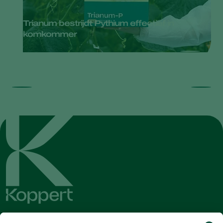
Trianum bestrijdt Pythium effectief in
komkommer