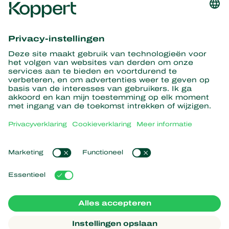
Ontvang het laatste nieuws en
informatie
Hier aanmelden
Partners with Nature
Roofmijten
Over Koppert
Roofinsecten
Sluipwespen
Over Koppert
Nuttige nematoden
Populaire links
Nieuws en informatie
Nuttige micro-organismen
Duurzaamheid
Gewasbescherming
Ervaringen van klanten
Werken bij Koppert
Bestuiving
Webshop
Contact
Koppert Global
Koppert One
Cookies beheren
Privacyverklaring
Disclaimer