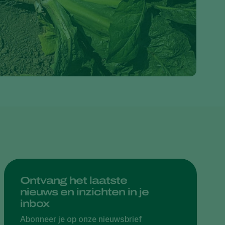
Greece
Hungary
India
Italy
Kenya
Korea
Mexico
Netherlands
Paraguay
Poland
Portugal
Ontvang het laatste
nieuws en inzichten in je
Russia
inbox
South Africa
Abonneer je op onze nieuwsbrief
Spain