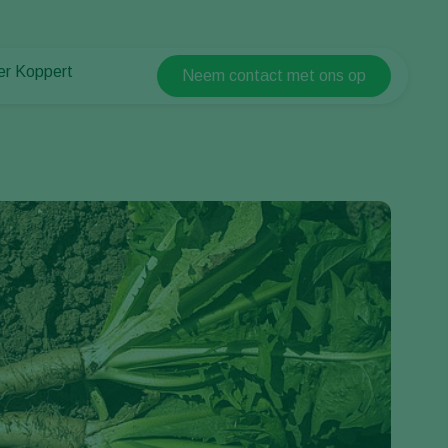
er Koppert
Neem contact met ons op
Koppert Global
er Koppert
Argentina
uws en informatie
Austria
urzaamheid
Belgium
ken bij Koppert
ntact
Brasil
Canada (English)
Canada (French)
Ecuador
Finland (Finnish)
Finland (Swedish)
France
Germany