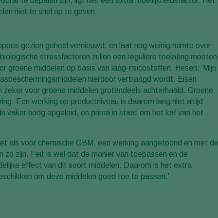
af te bepalen zijn, ligt hier een extra moeilijkheidsfactor. Het
elen niet te snel op te geven.
pees gezien geheel vernieuwd, en laat nog weinig ruimte over
biologische stressfactoren zullen een reguliere toelating moeten
 groene middelen op basis van laag-risicostoffen. Hesen: ‘Mijn
wasbeschermingsmiddelen hierdoor vertraagd wordt. Eisen
d en zeker voor groene middelen grotendeels achterhaald. Groene
g. Een werking op productniveau is daarom lang niet altijd
 vaker hoog opgeleid, en prima in staat om het kaf van het
net als voor chemische GBM, een werking aangetoond en met d
n zo zijn. Feit is wel dat de manier van toepassen en de
lijke effect van dit soort middelen. Daarom is het extra
s beschikken om deze middelen goed toe te passen.’