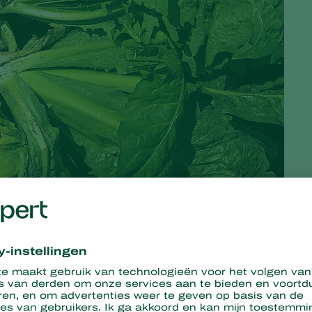
s bij de pennenteelt, koelopslag en trekfase. Een team van drie
van het Limburgse witlofadviesbureau, en fungeert als
r in Nederland en daarbuiten.
t bevindt zich in een transitiefase naar duurzamere