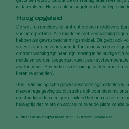
gevonden wordt. Omdat de omstandigheden niet altijd voor
is dan volgens Hesen ook belangrijk om bij dit type midd
Hoog opgeleid
De wet- en regelgeving omtrent groene middelen is Euro
voor interpretatie. Alle middelen met een werking tegen 
hebben als gewasbeschermingsmiddel. Dit geldt ook voor
vrees is dat een voortvarende toelating van groene ge
omtrent werking zijn naar mijn mening in de huidige tij
middelen worden toegepast vanuit een systeembenaderin
aantoonbaar. Bovendien is de huidige ondernemer steeds
koren te scheiden’.
Bos: ‘Van biologische gewasbeschermingsmiddelen is, 
nieuwe regelgeving zal dit straks ook voor biostimulante
omstandigheden een grote invloed hebben op het uiteinde
belangrijk dat telers en adviseurs over de juiste kenni
Publicatie in Akkerwijzer maart 2022. Tekst door: Richard Kok.