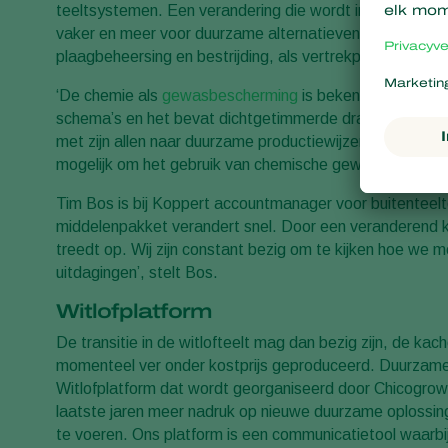
teeltsystemen. Een verandering die wordt ingegeven do
vaker en meer voor duurzame alternatieven te kiezen.
plaagbeheersing en bestrijding, als vertrekpunt voor ee
‘De chemie als
gewasbescherming
is bekend. Het vernie
schema’s en het bevat dichtgetimmerde draaiboeken. M
met zijn allen naar duurzame productiewijzen. De oploss
mogelijk om het gebruik van chemische gewasbeschermi
Tim Bos is bij Koppert accountmanager voor buitenteelten
middelenpakket verandert snel. Door een veranderend kl
treedt op. Wij zijn constant bezig om te kijken hoe we 
uitdagingen’, stelt Bos.
Witlofplatform
De transitie in de witlofteelt mag dan bezig zijn, de kac
momenteel ver onder kostprijs geproduceerd. Duurzame 
Witlofplatform dat wordt georganiseerd door Chicogrow
laatste jaren meer nadruk op nieuwe duurzame oplossing
te voeren. Ons platform is een communicatietool waarbi