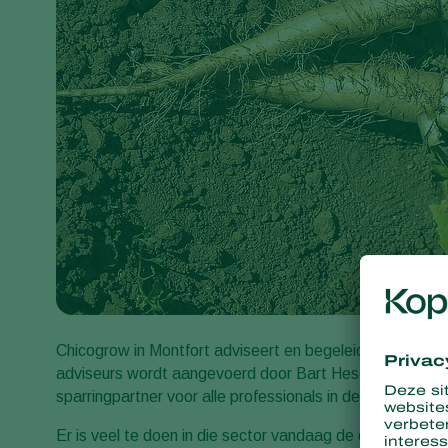
Chicogrow in Montfort adviseert en begeleidt witlofteler
adviseurs wordt aangevoerd door Bart Hesen, directeur 
sparringpartner voor alle professionals in de witlofsecto
Er is veel te doen in die sector vandaag de dag. De teel