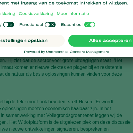
or wet- en regelwijzigingen. Witloftelers worden uitgedaagd om
 Met Integrated Pest Management (IPM), oftewel geïntegreerde
n gezonde teelt.
tigt de aantaster van ziektes. Chemie is bewezen, er zijn
aar chemie komt steeds meer onder druk te staan. We willen
ing zit in weerbaardere planten en teeltsystemen. Hierdoor is he
ngsmiddelen sterk te reduceren’, aldus Hesen.
. Hij ziet dat de sector voor grote uitdagingen staat. ‘Het
imaat komen er nieuwe ziektes en plagen bij en resistentie
met de natuur als basis oplossingen kunnen vinden voor deze
hel bij de teler moet ook branden, stelt Hesen. ‘Er wordt
oplossingen moeten economisch haalbaar zijn. In het
 in samenwerking met Vollegrondsgroentenet leggen wij de
en. Het Witlofplatform is de uitgelezen plek om deze discussie
j we nieuwe ontwikkelingen signaleren, bespreken en