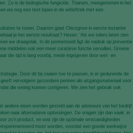
gen. Zo is de biologische fungicide, Trianum, meegenomen in het
en we nog een test lopen in de witloftrek met een
sultaten te tonen. Daarom gaat Chicogrow in eerste instantie
haal je het eerste resultaat? Hesen: ‘Als we telers laten zien
ren we draagvlak. In de pennenteelt ligt de nadruk op preventie
ene middelen ook een meer curatieve functie vervullen. Groene
ar die tijd is lang voorbij, mede ingegeven door wet- en
strategie. Door dit bij zaaien toe te passen, is er gedurende de
it geeft vervolgens gezondere pennen als uitgangsmateriaal voor
 omdat die weinig kunnen corrigeren. We zien het gebruik ook
dat andere eisen worden gesteld aan de adviseurs van het bedrijf
eken naar alternatieve oplossingen. De vragen zijn dan vaak: in
voor zo’n product, en wat zijn de optimale omstandigheden
geëxperimenteerd moet worden, voordat een goede werkwijze