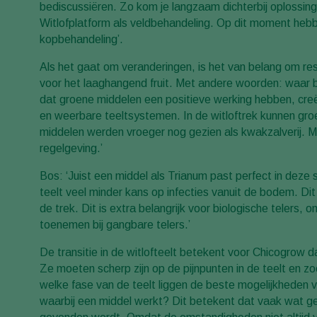
bediscussiëren. Zo kom je langzaam dichterbij oplossin
Witlofplatform als veldbehandeling. Op dit moment hebb
kopbehandeling’.
Als het gaat om veranderingen, is het van belang om re
voor het laaghangend fruit. Met andere woorden: waar be
dat groene middelen een positieve werking hebben, creë
en weerbare teeltsystemen. In de witloftrek kunnen gro
middelen werden vroeger nog gezien als kwakzalverij. Ma
regelgeving.’
Bos: ‘Juist een middel als Trianum past perfect in deze 
teelt veel minder kans op infecties vanuit de bodem. D
de trek. Dit is extra belangrijk voor biologische telers,
toenemen bij gangbare telers.’
De transitie in de witlofteelt betekent voor Chicogrow 
Ze moeten scherp zijn op de pijnpunten in de teelt en zo
welke fase van de teelt liggen de beste mogelijkheden 
waarbij een middel werkt? Dit betekent dat vaak wat 