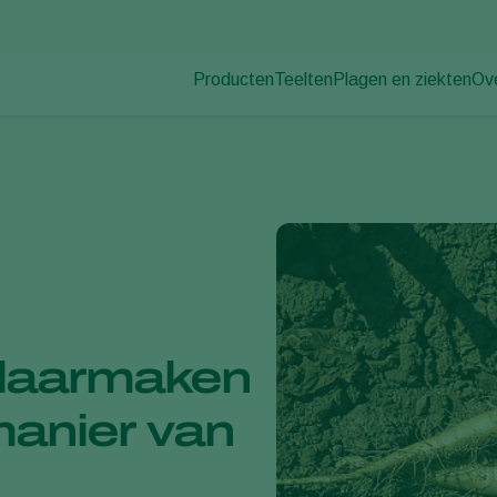
Producten
Teelten
Plagen en ziekten
Ov
Plagen
Plaagbestrijding
Bedekte groenteteelt
Ov
Plantenziekten
Ziektebestrijding
Siergewassen
Nie
Bestuiving
Fruit
Du
Weerbaar telen
Vollegrondsgroenten
Wer
Uitzettechnieken
Akkerbouwgewassen
Co
Monitoring & Scouting
Services
klaarmaken
manier van