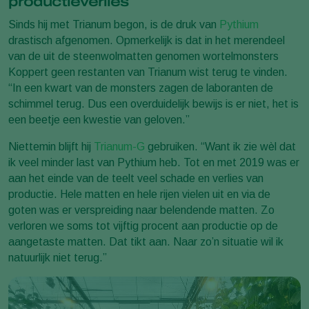
productieverlies
Sinds hij met Trianum begon, is de druk van
Pythium
drastisch afgenomen. Opmerkelijk is dat in het merendeel
van de uit de steenwolmatten genomen wortelmonsters
Koppert geen restanten van Trianum wist terug te vinden.
“In een kwart van de monsters zagen de laboranten de
schimmel terug. Dus een overduidelijk bewijs is er niet, het is
een beetje een kwestie van geloven.”
Niettemin blijft hij
Trianum-G
gebruiken. “Want ik zie wèl dat
ik veel minder last van Pythium heb. Tot en met 2019 was er
aan het einde van de teelt veel schade en verlies van
productie. Hele matten en hele rijen vielen uit en via de
goten was er verspreiding naar belendende matten. Zo
verloren we soms tot vijftig procent aan productie op de
aangetaste matten. Dat tikt aan. Naar zo’n situatie wil ik
natuurlijk niet terug.”