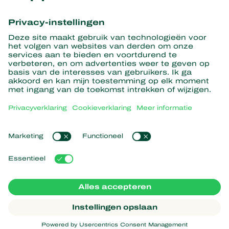
Ontvang het laatste nieuws en
informatie
Hier aanmelden
Partners with Nature
Roofmijten
Over Koppert
Roofinsecten
Sluipwespen
Over Koppert
Nuttige nematoden
Populaire links
Nieuws en informatie
Nuttige micro-organismen
Duurzaamheid
Gewasbescherming
Ervaringen van klanten
Werken bij Koppert
Bestuiving
Webshop
Contact
Koppert Global
Koppert One
Cookies beheren
Privacyverklaring
Disclaimer
Argentina
Cookieverklaring