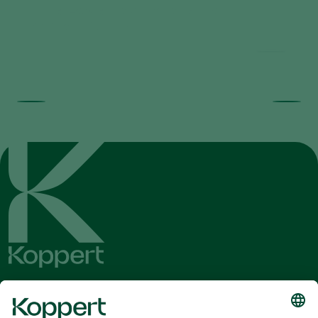
Time-Lapse: How Trichoderma
controls Pythium