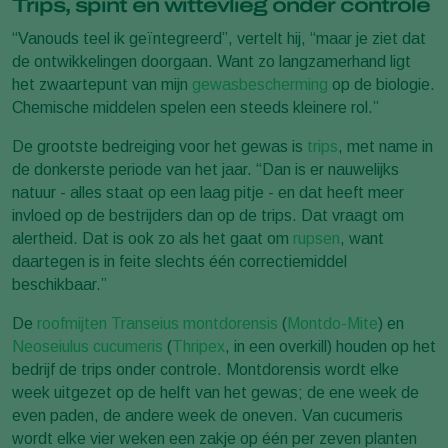
Trips, spint en wittevlieg onder controle
“Vanouds teel ik geïntegreerd”, vertelt hij, “maar je ziet dat
de ontwikkelingen doorgaan. Want zo langzamerhand ligt
het zwaartepunt van mijn
gewasbescherming
op de biologie.
Chemische middelen spelen een steeds kleinere rol.”
De grootste bedreiging voor het gewas is
trips
, met name in
de donkerste periode van het jaar. “Dan is er nauwelijks
natuur - alles staat op een laag pitje - en dat heeft meer
invloed op de bestrijders dan op de trips. Dat vraagt om
alertheid. Dat is ook zo als het gaat om
rupsen
, want
daartegen is in feite slechts één correctiemiddel
beschikbaar.”
De
roofmijten
Transeius montdorensis
(
Montdo-Mite
) en
Neoseiulus cucumeris
(
Thripex
, in een overkill) houden op het
bedrijf de trips onder controle. Montdorensis wordt elke
week uitgezet op de helft van het gewas; de ene week de
even paden, de andere week de oneven. Van cucumeris
wordt elke vier weken een zakje op één per zeven planten