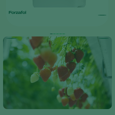
Forzafol
V