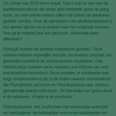
De zomer van 2019 komt eraan. Dat is ook te zien aan de
aardbeienproductie die onder glas inmiddels goed op gang
komt, en over enkele weken zullen ook buiten de aardbeien
geplukt worden. Voor de opkwekers van aardbeienplanten is
het alweer tijd om na te denken over het volgende seizoen;
Hoe ga je volgend jaar een gezonde, ziektevrije plant
afleveren?
Rond juli worden de aardbei trayplanten gestekt. Deze
stekken hebben nauwelijks wortels, en moeten constant nat
gehouden worden in de eerste periode na planten. Ook
hebben deze stekken verse wonden, wat infectie van veel
wortelziekten bevorderd. Deze wonden, in combinatie met
hoge temperaturen in juli, is de reden waarom wortelziekten
als Phytophtora cactorum en Pestaloptiopsis spp. planten
gemakkelijk kunnen infecteren. Dit kan leiden tot grote uitval
in de opkweek, of later in de productie.
Plantresistentie, het voorkomen van overmatige watergift
en teelthygiëne zijn belangrijke voorzorgsmaatregelen om