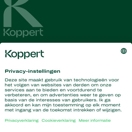
Ontvang het laatste nieuws en
informatie
Hier aanmelden
Partners with Nature
Roofmijten
Over Koppert
Roofinsecten
Sluipwespen