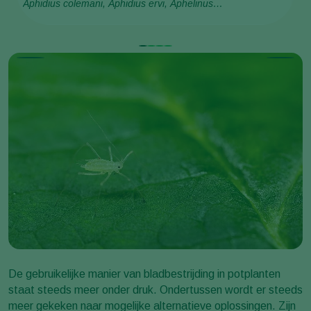
Aphidius colemani, Aphidius ervi, Aphelinus
Ap
abdominalis, Praon volucre, Ephedrus cerasicola
De gebruikelijke manier van bladbestrijding in potplanten
staat steeds meer onder druk. Ondertussen wordt er steeds
meer gekeken naar mogelijke alternatieve oplossingen. Zijn