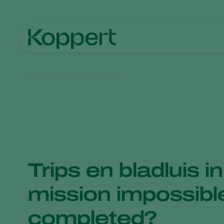
Home
Nieuws en informatie
Trips en bladluis in
mission impossibl
completed?