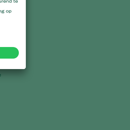
an
r
e