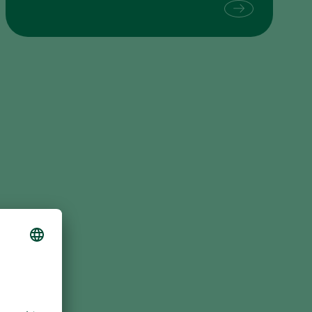
Sweden
Switzerland
Turkey
USA
United Kingdom