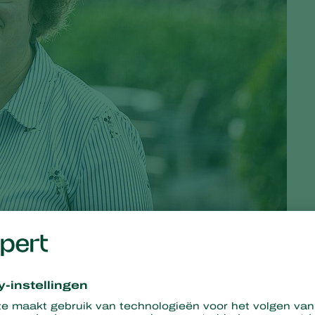
um en de gewascoöperatie Freesia de bestrijding van
trips
en
ig jaar veel trips aanwezig was, is vanaf eind maart begonnen