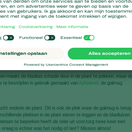
bben we gekozen voor
Montdo-Mite
, omdat met deze roofmijt
t. De teler heeft wekelijks
Montdo-Mite
verblazen in de freesia’s
jkmatig mogelijk te verdelen in het gewas, is gebruik gemaakt v
 teelt, zodat het kon bewegen tussen kabels die 90 cm uit elkaa
konden we goed volgen hoeveel roofmijten en trips er in het
svol. De teler heeft geen enkele tak met tripsschade hoeven
leen maakt de bladluis schade door in de plant te prikken, maar d
is te bestrijden is gebruik gemaakt van
Aphidend
, de galmug
cht onderin de plant. Dit is ook de plek waar de galmug is terug
erschillende plekken in de plant eieren te leggen en de bladluizen
inimum te beperken heeft de teler uit voorzorg twee keer een
raag is echter was het nodig of niet? Mission almost