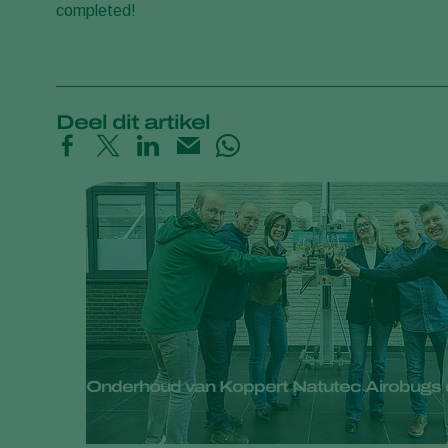
completed!
Deel dit artikel
Onderhoud van Koppert Natutec Airobugs 