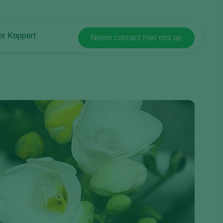
er Koppert
Neem contact met ons op
Koppert Global
er Koppert
Argentina
uws en informatie
Austria
urzaamheid
Belgium
ken bij Koppert
ntact
Brasil
Canada (English)
Canada (French)
Ecuador
Finland (Finnish)
Finland (Swedish)
France
Germany