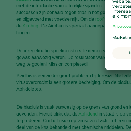
met de introductie van natuurlijke vijanden. Hierbij he
successen zijn behaald tegen trips in het gewas chrysan
en bijgevoerd met voedselmijt. Om de
roofmijten
zo geli
de
Airobug
. De Airobug is speciaal aangepast voor deze
hingen.
Door regelmatig spoelmonsters te nemen van 20 takken 
gewas aanwezig waren. De resultaten waren zeer succe
weg te gooien! Mission completed!
Bladluis is een ander groot probleem bij freesia. Niet al
virusoverdracht is een grotere bedreiging. Om de bladlu
Aphidoletes.
De bladluis is vaak aanwezig op de grens van grond en lu
gevonden. Hieruit blijkt dat de
Aphidend
in staat is op v
te prederen. Om het risico op virusoverdracht tot een m
deel van de kas behandeld met chemische middelen. De v