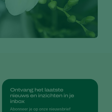
Greece
Hungary
India
Italy
Kenya
Korea
Mexico
Netherlands
Paraguay
Poland
Portugal
Ontvang het laatste
nieuws en inzichten in je
Russia
inbox
South Africa
Abonneer je op onze nieuwsbrief
Spain