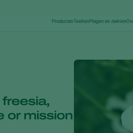
Producten
Teelten
Plagen en ziekten
Ov
Plagen
Plaagbestrijding
Bedekte groenteteelt
Ov
Plantenziekten
Ziektebestrijding
Siergewassen
Nie
Bestuiving
Fruit
Du
Weerbaar telen
Vollegrondsgroenten
Wer
Uitzettechnieken
Akkerbouwgewassen
Co
Monitoring & Scouting
Services
 freesia,
e or mission