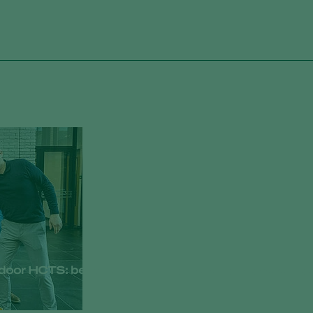
door HCTS: betrouwbaarheid en kwaliteit gegarande