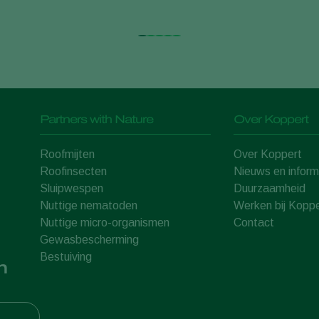
Partners with Nature
Over Koppert
Roofmijten
Over Koppert
Roofinsecten
Nieuws en inform
Sluipwespen
Duurzaamheid
Nuttige nematoden
Werken bij Koppe
Nuttige micro-organismen
Contact
Gewasbescherming
Bestuiving
n