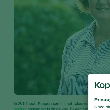
In 2018 heeft Koppert samen met telersvereniging Unic
bladluis
aangepakt in dit gewas. Bij een bedrijf waar vor