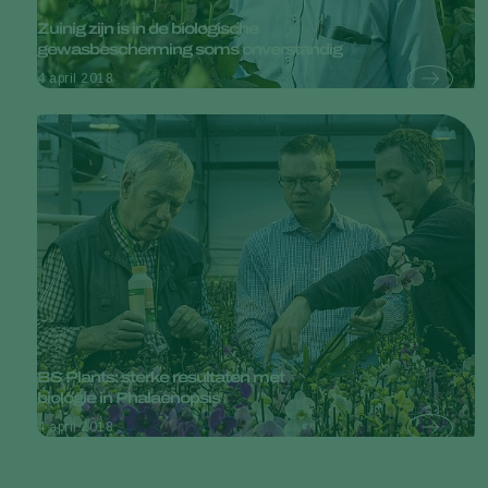
Zuinig zijn is in de biologische
gewasbescherming soms onverstandig
4 april 2018
BS Plants: sterke resultaten met
biologie in Phalaenopsis
4 april 2018