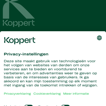
Ontvang het laatste nieuws en
informatie
Hier aanmelden
Partners with Nature
Roofmijten
Over Koppert
Roofinsecten
Sluipwespen
Over Koppert
Nuttige nematoden