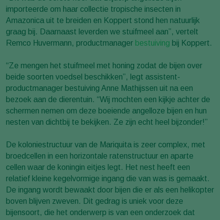
importeerde om haar collectie tropische insecten in
Amazonica uit te breiden en Koppert stond hen natuurlijk
graag bij. Daarnaast leverden we stuifmeel aan”, vertelt
Remco Huvermann, productmanager
bestuiving
bij Koppert.
“Ze mengen het stuifmeel met honing zodat de bijen over
beide soorten voedsel beschikken”, legt assistent-
productmanager bestuiving Anne Mathijssen uit na een
bezoek aan de dierentuin. “Wij mochten een kijkje achter de
schermen nemen om deze boeiende angelloze bijen en hun
nesten van dichtbij te bekijken. Ze zijn echt heel bijzonder!”
De koloniestructuur van de Mariquita is zeer complex, met
broedcellen in een horizontale ratenstructuur en aparte
cellen waar de koningin eitjes legt. Het nest heeft een
relatief kleine kegelvormige ingang die van was is gemaakt.
De ingang wordt bewaakt door bijen die er als een helikopter
boven blijven zweven. Dit gedrag is uniek voor deze
bijensoort, die het onderwerp is van een onderzoek dat