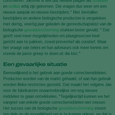
controleren. Jammer is wel dat nieuwe plagen als
schildluis
en
wolluis
erbij zijn gekomen. Die vragen dus weer om een
nieuwe aanpak en nieuwe bestrijders." Met tientallen
bestrijders en andere biologische producten is vergeleken
met dertig, veertig jaar geleden de gereedschapskist van de
biologische
gewasbescherming
stukken beter gevuld. " Dat
geeft veel meer mogelijkheden om plaaginsecten heel
gericht aan te pakken, zowel preventief als curatief. Maar
het vraagt van telers en hun adviseurs ook meer kennis om
steeds de juiste greep te doen uit die kist."
Een gevaarlijke situatie
Bemoeilijkend is het gebrek aan goede correctiemiddelen.
Producten worden van de markt gehaald, of aan hun gebruik
worden flinke restricties gesteld. Dat maakt het volgens Jan
voor de fabrikanten onaantrekkelijker om nog nieuwe
middelen te gaan ontwikkelen. "Tegelijkertijd kunnen we het
vangnet van enkele goede correctiemiddelen niet missen.
Het succes van de biologische
gewasbescherming
steunt
ten dele op de mogelijkheid om in te kunnen grijpen, en dat is