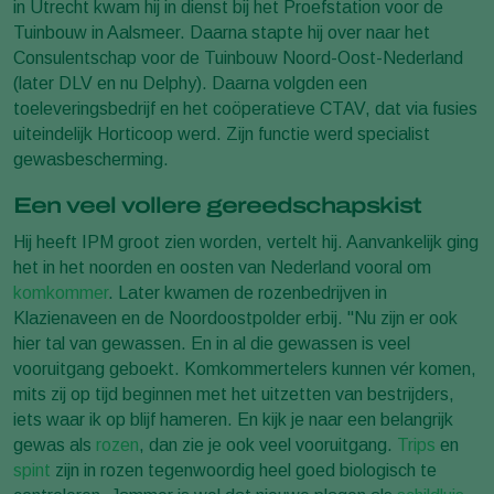
in Utrecht kwam hij in dienst bij het Proefstation voor de
Tuinbouw in Aalsmeer. Daarna stapte hij over naar het
Consulentschap voor de Tuinbouw Noord-Oost-Nederland
(later DLV en nu Delphy). Daarna volgden een
toeleveringsbedrijf en het coöperatieve CTAV, dat via fusies
uiteindelijk Horticoop werd. Zijn functie werd specialist
gewasbescherming.
Een veel vollere gereedschapskist
Hij heeft IPM groot zien worden, vertelt hij. Aanvankelijk ging
het in het noorden en oosten van Nederland vooral om
komkommer
. Later kwamen de rozenbedrijven in
Klazienaveen en de Noordoostpolder erbij. "Nu zijn er ook
hier tal van gewassen. En in al die gewassen is veel
vooruitgang geboekt. Komkommertelers kunnen vér komen,
mits zij op tijd beginnen met het uitzetten van bestrijders,
iets waar ik op blijf hameren. En kijk je naar een belangrijk
gewas als
rozen
, dan zie je ook veel vooruitgang.
Trips
en
spint
zijn in rozen tegenwoordig heel goed biologisch te