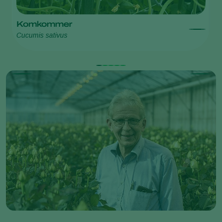
Komkommer
R
Cucumis sativus
R