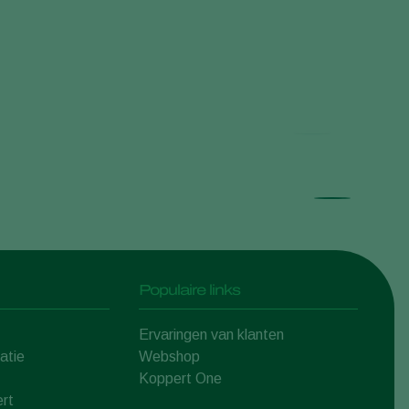
De r
Populaire links
Ervaringen van klanten
atie
Webshop
Koppert One
rt