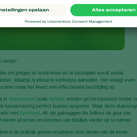
e verder”.
nden om plagen te voorkomen en te bestrijden wordt veelal
nden. Waarbij zij elkaar in werkwijze aanvullen. Het vraagt even
ceren maar het levert een effectievere bestrijding op.
ij er
sluipwespen
zoals
Aphipar
worden geïntroduceerd omdat z
te luisaantasting perfect kunnen opsporen. Maar deze sluipwes
ewerkt met
Aphidend
, dit zijn galmuggen die feilloos de geur van
ieren afzetten om kolonies van bladluis verder op te ruimen.
iken in de praktijk goede resultaten door larven van de kever