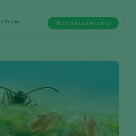
er Koppert
Neem contact met ons op
Koppert Global
er Koppert
Argentina
uws en informatie
Austria
urzaamheid
Belgium
ken bij Koppert
ntact
Brasil
Canada (English)
Canada (French)
Ecuador
Finland (Finnish)
Finland (Swedish)
France
Germany