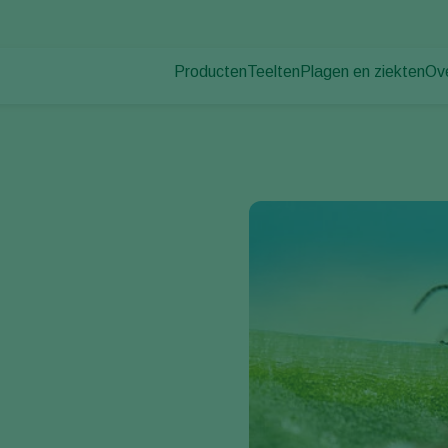
Producten
Teelten
Plagen en ziekten
Ov
Plagen
Plaagbestrijding
Bedekte groenteteelt
Ov
Plantenziekten
Ziektebestrijding
Siergewassen
Nie
Bestuiving
Fruit
Du
Weerbaar telen
Vollegrondsgroenten
Wer
Uitzettechnieken
Akkerbouwgewassen
Co
Monitoring & Scouting
Services