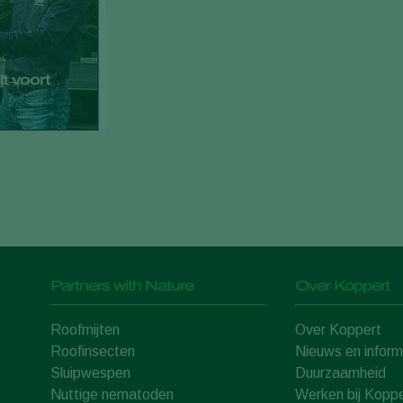
t voort
Partners with Nature
Over Koppert
Roofmijten
Over Koppert
Roofinsecten
Nieuws en inform
Sluipwespen
Duurzaamheid
Nuttige nematoden
Werken bij Koppe