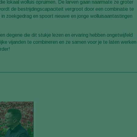
 die lokaal wolluis opruimen. De larven gaan naarmate ze groter
wordt de bestrijdingscapaciteit vergroot door een combinatie te
it in zoekgedrag en spoort nieuwe en jonge wolluisaantastingen
llen degene die dit stukje lezen en ervaring hebben ongetwijfeld
jke vijanden te combineren en ze samen voor je te laten werken
rder!