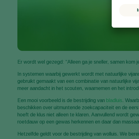
Er wordt wel gezegd: “Alleen ga je sneller, samen kom j
In systemen waarbij gewerkt wordt met natuurlijke vija
gebruikt gemaakt van een combinatie van natuurlijke vija
meer aandacht in het scouten, waarnemen en het introdu
Een mooi voorbeeld is de bestrijding van
bladluis
. Waarb
beschikken over uitmuntende zoekcapaciteit en de eers
hoeft de klus niet alleen te klaren. Aanvullend wordt g
roetdauw op een gewas herkennen en daar dan massaal e
Hetzelfde geldt voor de bestrijding van wolluis. We bere