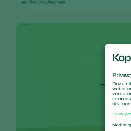
Aphidoletes aphidimyza