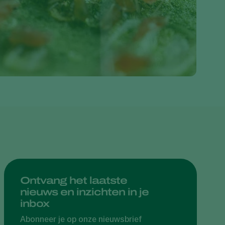
Greece
Hungary
India
Italy
Kenya
Korea
Mexico
Netherlands
Paraguay
Poland
Portugal
Ontvang het laatste
nieuws en inzichten in je
Russia
inbox
South Africa
Abonneer je op onze nieuwsbrief
Spain