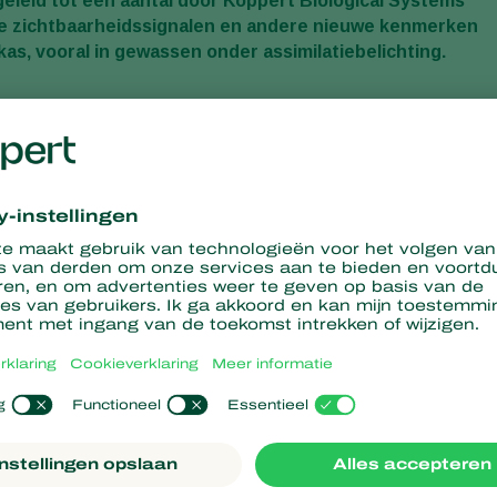
leid tot een aantal door Koppert Biological Systems
ve zichtbaarheidssignalen en andere nieuwe kenmerken
kas, vooral in gewassen onder assimilatiebelichting.
2
t veel bloesems per m
per week (meer dan 35), zoals cherry- o
ook gebruikt worden in verlichte kassen. Deze nestkast wordt
tiegaten met een slimme versperring voor indringers, bevat 19%
eft een betere zichtbaarheid in het gewas met extra
het voor hommels zichtbare lichtspectrum bevinden, voor een bete
eer kunnen oriënteren als het daglicht afneemt door factoren
rste maanden van het jaar of het aanbrengen van extra lagen
n is uitgerust met specifieke signalen die ze beter zichtbaar
ommels te helpen de weg te vinden onder deze en andere
tkast is bijvoorbeeld uitgerust met extra signalen die alleen
t makkelijker terugvinden in het gewas.
ingen in de opdruk vinden de hommels de weg naar de Natupol-