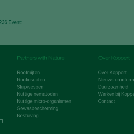
236 Event:
Partners with Nature
Over Koppert
Roofmijten
Over Koppert
Roofinsecten
Nieuws en inform
Sluipwespen
Duurzaamheid
Nuttige nematoden
Werken bij Koppe
Nuttige micro-organismen
Contact
Gewasbescherming
Bestuiving
n