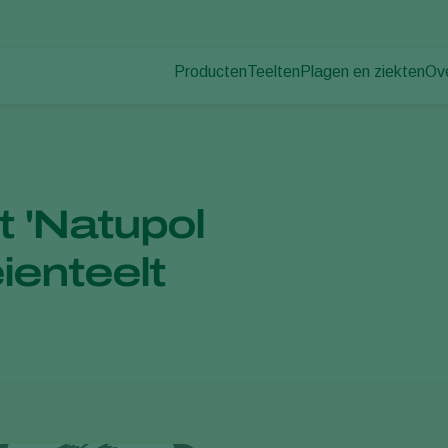
Producten
Teelten
Plagen en ziekten
Ov
Plagen
Plaagbestrijding
Bedekte groenteteelt
Ov
Plantenziekten
Ziektebestrijding
Siergewassen
Nie
Bestuiving
Fruit
Du
Weerbaar telen
Vollegrondsgroenten
Wer
 'Natupol
Uitzettechnieken
Akkerbouwgewassen
Co
Monitoring & Scouting
ienteelt
Services