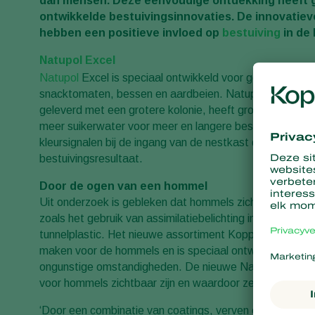
dan mensen. Deze eenvoudige ontdekking heeft ge
ontwikkelde bestuivingsinnovaties. De innovatie
hebben een positieve invloed op
bestuiving
in de 
Natupol Excel
Natupol
Excel is speciaal ontwikkeld voor gewassen me
snacktomaten, bessen en aardbeien. Natupol Excel kan 
geleverd met een grotere kolonie, heeft grotere ventila
meer suikerwater voor meer en langere bestuiving en he
kleursignalen bij de ingang van de nestkast die zich in 
bestuivingsresultaat.
Door de ogen van een hommel
Uit onderzoek is gebleken dat hommels zich niet goed m
zoals het gebruik van assimilatiebelichting in de donke
tunnelplastic. Het nieuwe assortiment Koppert-nestkaste
maken voor de hommels en is speciaal ontwikkeld om h
ongunstige omstandigheden. De nieuwe Natupol Excel-nes
voor hommels zichtbaar zijn en waardoor ze hun nestkas
‘Door een combinatie van coatings, verven en verander