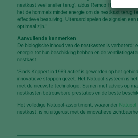
nestkast veel sneller terug’, aldus Remco Huvermann, p
het de hommels minder energie om de nestkast terug te
effectieve bestuiving. Uiteraard spelen de signalen een
optimaal zijn.'
Aanvullende kenmerken
De biologische inhoud van de nestkasten is verbeterd:
energie tot hun beschikking hebben en de ventilatiegate
nestkast.
'Sinds Koppert in 1989 actief is geworden op het gebie
innovatieve stappen gezet. Het Natupol-systeem is het 
met de nieuwste technologie. Samen met advies op ma
nestkasten betrouwbare prestaties en de beste beschi
Het volledige Natupol-assortiment, waaronder
Natupol
nestkast, is nu uitgerust met de innovatieve zichtbaar