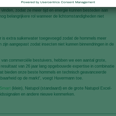
roductmanager bestuiving bij Koppert. 'Door deze innovatie kos
 vinden, zodat ze meer tijd en energie kunnen besteden aan
 nog belangrijkere rol wanneer de lichtomstandigheden niet
 er is extra suikerwater toegevoegd zodat de hommels meer
n zijn aangepast zodat insecten niet kunnen binnendringen in de
d van commerciële bestuivers, hebben we een aantal grote,
resultaat van 26 jaar lang opgebouwde expertise in combinatie
at bieden onze beste hommels en technisch geavanceerde
kbaarheid op de markt', voegt Huvermann toe.
 Smart
(klein), Natupol (standaard) en de grote Natupol Excel-
heidssignalen en andere nieuwe kenmerken.