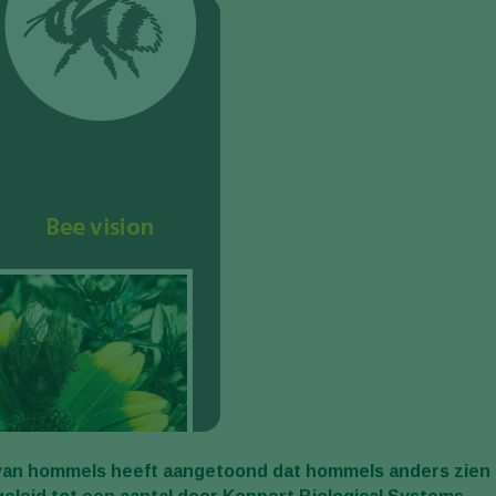
van hommels heeft aangetoond dat hommels anders zien