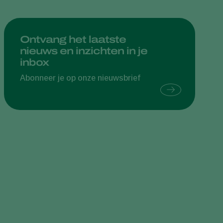
Greece
Hungary
Ontvang het laatste
India
nieuws en inzichten in je
inbox
Italy
Abonneer je op onze nieuwsbrief
Kenya
Korea
Mexico
Netherlands
Paraguay
Poland
Portugal
Russia
South Africa
Spain