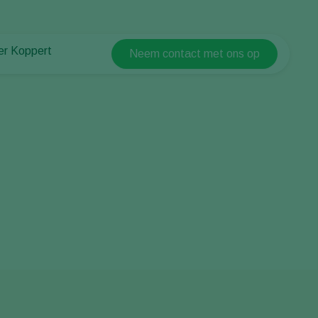
er Koppert
Neem contact met ons op
Koppert Global
er Koppert
Argentina
uws en informatie
Austria
urzaamheid
Belgium
ken bij Koppert
ntact
Brasil
Canada (English)
Canada (French)
Ecuador
Finland (Finnish)
Finland (Swedish)
France
Germany