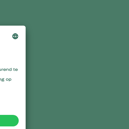
Sweden
Switzerland
Turkey
f
USA
United Kingdom
r