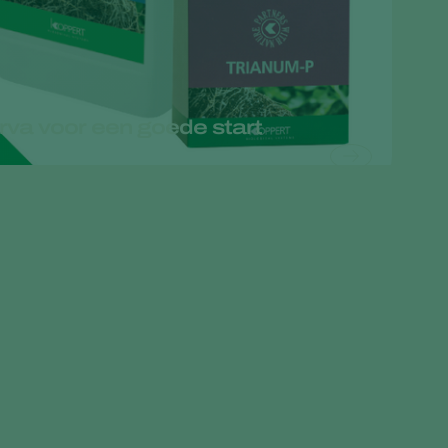
Greece
Hungary
India
rva voor een goede start
Italy
Kenya
Korea
Mexico
Netherlands
Paraguay
Poland
Portugal
Russia
South Africa
Spain