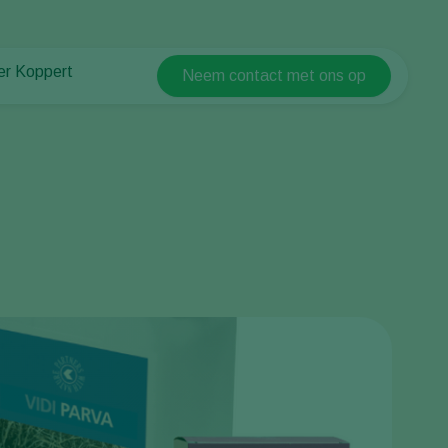
er Koppert
Neem contact met ons op
Koppert Global
er Koppert
Argentina
uws en informatie
Austria
urzaamheid
Belgium
ken bij Koppert
ntact
Brasil
Canada (English)
Canada (French)
Ecuador
Finland (Finnish)
Finland (Swedish)
France
Germany