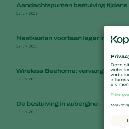
Aandachtspunten bestuiving tijden
12 juni 2018
Nestkasten voortaan lager in het ge
12 juni 2018
Wireless Beehome: vervang tijdig de 
12 juni 2018
De bestuiving in aubergine
12 juni 2018