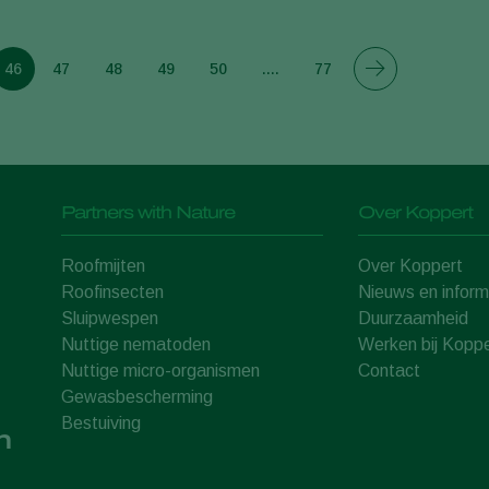
46
47
48
49
50
....
77
Partners with Nature
Over Koppert
Roofmijten
Over Koppert
Roofinsecten
Nieuws en inform
Sluipwespen
Duurzaamheid
Nuttige nematoden
Werken bij Koppe
Nuttige micro-organismen
Contact
Gewasbescherming
Bestuiving
n