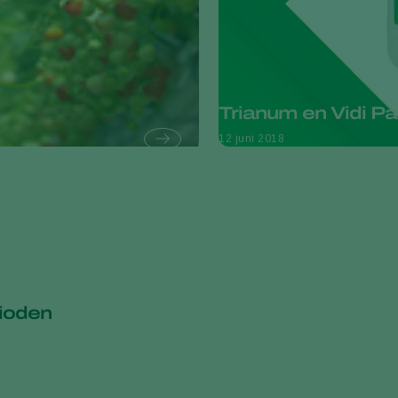
Trianum en Vidi Pa
12 juni 2018
rioden