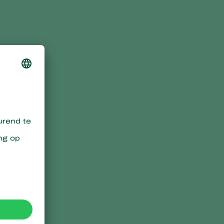
Sweden
Switzerland
Turkey
USA
United Kingdom