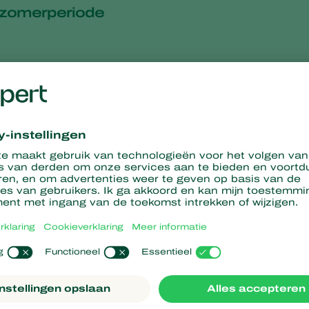
s zomerperiode
was plaatsen
batterijen