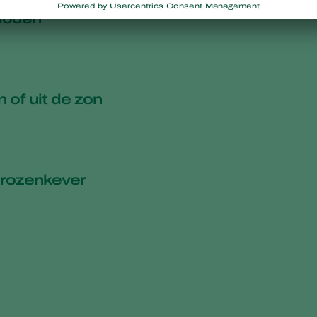
rioden
 of uit de zon
 rozenkever