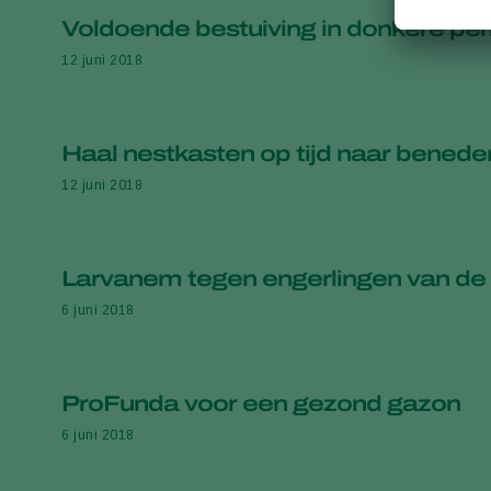
Voldoende bestuiving in donkere pe
12 juni 2018
Haal nestkasten op tijd naar beneden
12 juni 2018
Larvanem tegen engerlingen van de
6 juni 2018
ProFunda voor een gezond gazon
6 juni 2018