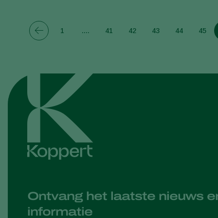
1
....
41
42
43
44
45
Ontvang het laatste nieuws e
informatie