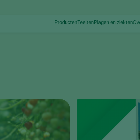
Producten
Teelten
Plagen en ziekten
Ov
Plagen
Plaagbestrijding
Bedekte groenteteelt
Ov
Plantenziekten
Ziektebestrijding
Siergewassen
Nie
Bestuiving
Fruit
Du
Weerbaar telen
Vollegrondsgroenten
Wer
Uitzettechnieken
Akkerbouwgewassen
Co
Monitoring & Scouting
Services