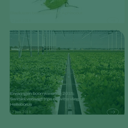
Bladluizen bestrijden met Aphiscout
12 juni 2018
Ervaringen boomkwekerij 2015:
Swirskii verjaagt trips en witte vlieg uit
Helleborus
12 juni 2018