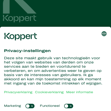
Ontvang het laatste nieuws en
informatie
Hier aanmelden
Partners with Nature
Roofmijten
Over Koppert
Roofinsecten
Sluipwespen
Over Koppert
Nuttige nematoden
Populaire links
Nieuws en informatie
Nuttige micro-organismen