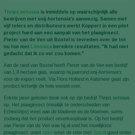
Thrips setosus
is inmiddels op waarschijnlijk alle
bedrijven met snij-hortensia's aanwezig. Samen met
vijf telers en distributeurs werkt Koppert in een pilot
project hard aan een aanpak van het plaaginsect.
Pieter van de Ven uit Boxtel is tevreden over de tot
nu toe met
Limonica
bereikte resultaten. "Ik had niet
gedacht dat ik zo ver zou komen."
Aan de rand van Boxtel heeft Pieter van de Ven een bedrijf
van 1,8 hectare glas, waarop hij jaarrond snij-hortensia's
voor de export teelt. Via Flora Holland in Aalsmeer gaat zijn
product letterlijk de hele wereld over.
Enkele jaren geleden dook ook op zijn bedrijf Thrips setosus
op. Het plaaginsect (moeilijk te onderscheiden van
Echinotrips) vreet aan de bladeren en de bloemen, soms
zodanig dat het product onverkoopbaar is. Op het bedrijf
van Pieter van de Ven was hij al snel het moeilijkste
plaaginsect, want
spint
weet de teler met
Spical
goed onder