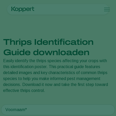
Producten
Home
Nieuws en informatie
Documenten
Koppert One
Contact
Producten
Teelten
Plaagbestrijding
Teelten
Plagen en ziekten
Thrips Identification
Ziektebestrijding
Bedekte groenteteelt
Plagen en ziekten
Over Koppert
Zoeken
Bestuiving
Siergewassen
Plagen
Over Koppert
Guide downloaden
Weerbaar telen
Fruit
Plantenziekten
Over Koppert
Uitzettechnieken
Vollegrondsgroenten
Nieuws en informatie
Easily identify the thrips species affecting your crops with
Monitoring & Scouting
Akkerbouwgewassen
Duurzaamheid
this identification poster. This practical guide features
Services
Werken bij Koppert
detailed images and key characteristics of common thrips
Contact
species to help you make informed pest management
decisions. Download it now and take the first step toward
effective thrips control.