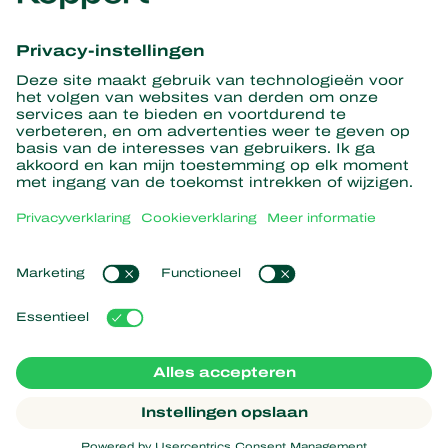
Ontvang het laatste nieuws en
informatie
Hier aanmelden
Partners with Nature
Roofmijten
Over Koppert
Roofinsecten
Sluipwespen
Over Koppert
Nuttige nematoden
Populaire links
Nieuws en informatie
Nuttige micro-organismen
Duurzaamheid
Gewasbescherming
Ervaringen van klanten
Werken bij Koppert
Bestuiving
Webshop
Contact
Koppert Global
Koppert One
Cookies beheren
Privacyverklaring
Disclaimer
Argentina
Cookieverklaring