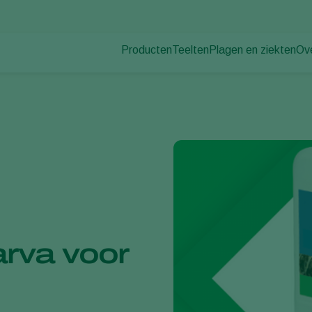
Producten
Teelten
Plagen en ziekten
Ov
Plagen
Plaagbestrijding
Bedekte groenteteelt
Ov
Plantenziekten
Ziektebestrijding
Siergewassen
Nie
Bestuiving
Fruit
Du
Weerbaar telen
Vollegrondsgroenten
Wer
Uitzettechnieken
Akkerbouwgewassen
Co
Monitoring & Scouting
Services
arva voor