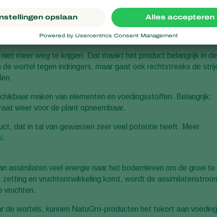
de om ook op de nieuwe wortels en op andere plekken in het
mel Trichoderma harzianum te realiseren. Trianum is dus
niet meer weg te krijgen. Dat maakt het product belangrijk in de
 de wortel tegen indringers, maar gaat ook rechtstreeks de strij
len.
schikbaar maken van elementen en voedingsstoffen. Belangrijk:
raat weer voor de plant opneembaar.
uct, dat in tal van gewassen zeer veel potentie heeft. Meer
l
.
van assimilaten veel energie naar het bodemleven om de groei te
i, zetting en vruchtontwikkeling komt, wordt de assimilatenstroo
e vruchten.
aar de wortels, kunnen NatuGro-producten het tekort aan voedin