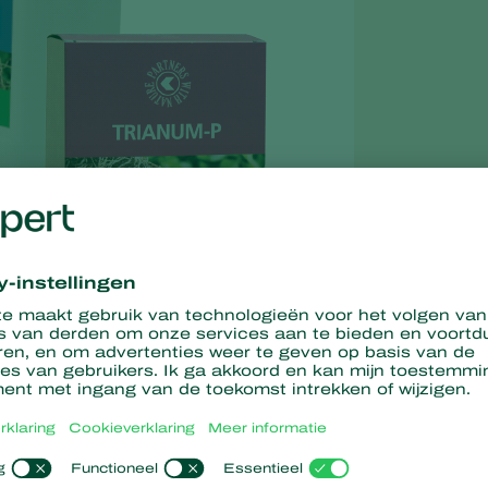
met NatuGro. In dit systeem spelen Trianum en
Vidi Parva
g tegen pathogenen.
uGro. In dit systeem speelt Trianum een belangrijke rol. Trianum
dat dit product al snel kan worden toegepast en al in een vroeg