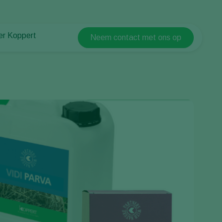
er Koppert
Neem contact met ons op
Koppert Global
er Koppert
Argentina
uws en informatie
Austria
urzaamheid
Belgium
ken bij Koppert
ntact
Brasil
Canada (English)
Canada (French)
Ecuador
Finland (Finnish)
Finland (Swedish)
France
Germany