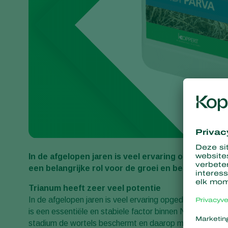
In de afgelopen jaren is veel ervaring opgedaan 
een belangrijke rol voor de groei en beschermin
Trianum heeft zeer veel potentie
In de afgelopen jaren is veel ervaring opgedaan met Nat
is een essentiële en stabiele factor binnen NatuGro, om
stadium de wortels beschermt en daarop meegroeit.