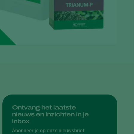
Greece
Hungary
India
Italy
Kenya
Korea
Mexico
Netherlands
Paraguay
Poland
Portugal
Ontvang het laatste
nieuws en inzichten in je
Russia
inbox
South Africa
Abonneer je op onze nieuwsbrief
Spain