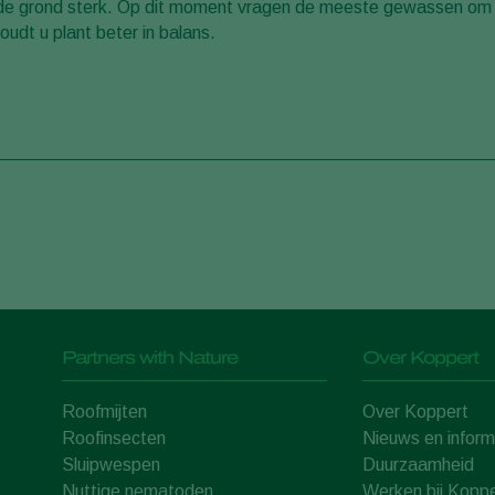
nder de grond sterk. Op dit moment vragen de meeste gewassen om
udt u plant beter in balans.
Partners with Nature
Over Koppert
Roofmijten
Over Koppert
Roofinsecten
Nieuws en inform
Sluipwespen
Duurzaamheid
Nuttige nematoden
Werken bij Koppe