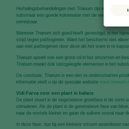
Herhalingsbehandelingen met Trianum zijn een voorwaar
substraat een goede kolonisatie met de werkzame schim
onmisbaar.
Wanneer Trianum zich goed heeft gevestigd, is het bijna 
strijd tegen pathogenen. Want het beschermt niet alleen
aan met pathogenen door deze als het ware in te kapse
Trianum speelt ook een grote rol in het omzetten en be
Trianum maakt óók vastgelegde elementen in het subst
De conclusie: Trianum is een niet te onderschatten prod
informatie vindt u op de speciale website
www.trianum.n
Vidi Parva voor een plant in balans
De plant stuurt in de vegetatieve groeifase in de vorm 
stimuleren. Als de plant in de generatieve fase van bloe
naar de wortels kleiner en gaan de suikers vooral naar d
In deze fase, dus bij een kleinere stroom assimilaten n