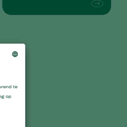
Sweden
Switzerland
Turkey
USA
United Kingdom