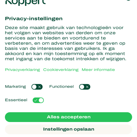
Ontvang het laatste nieuws en
informatie
Hier aanmelden
Partners with Nature
Roofmijten
Over Koppert
Roofinsecten
Sluipwespen
Over Koppert
Nuttige nematoden
Populaire links
Nieuws en informatie
Nuttige micro-organismen
Duurzaamheid
Gewasbescherming
Ervaringen van klanten
Werken bij Koppert
Bestuiving
Webshop
Contact
Koppert Global
Koppert One
Cookies beheren
Privacyverklaring
Disclaimer
Argentina