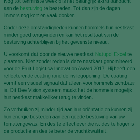
Nog tot tenminste week 6 is het belangrijk extra aandacht
aan de
bestuiving
te besteden. Tot dan zijn de dagen
immers nog kort en vaak donker.
Onder deze omstandigheden kunnen hommels hun nestkast
minder goed terugvinden en kan het resultaat van de
bestuiving achterblijven bij het gewenste niveau.
U voorkomt dat door de nieuwe nestkast
Natupol Excel
te
plaatsen. Niet zonder reden is deze nestkast genomineerd
voor de Fruit Logistica Innovation Award 2017. Hij heeft een
reflecterende coating rond de invliegopening. De coating
vormt een visueel signaal dat alleen voor hommels zichtbaar
is. Dit Bee Vision systeem maakt het de hommels mogelijk
hun nestkast makkelijker terug te vinden.
Zo verbruiken zij minder tijd aan hun oriëntatie en kunnen zij
hun energie besteden aan een goede bestuiving van uw
tomatengewas. En des te effectiever die is, des te hoger is
de productie en des te beter de vruchtkwaliteit.