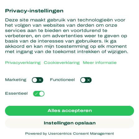
informatie
Hier aanmelden
Partners with Nature
Roofmijten
Over Koppert
Roofinsecten
Sluipwespen
Over Koppert
Nuttige nematoden
Populaire links
Nieuws en informatie
Nuttige micro-organismen
Duurzaamheid
Gewasbescherming
Ervaringen van klanten
Werken bij Koppert
Bestuiving
Webshop
Contact
Koppert Global
Koppert One
Cookies beheren
Privacyverklaring
Disclaimer
Argentina
Cookieverklaring
Sitemap
Koppert
Copyright 2026