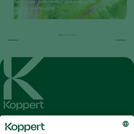
Nezapar: preventief gebruik is de
beste werkwijze
Ontvang het laatste nieuws en