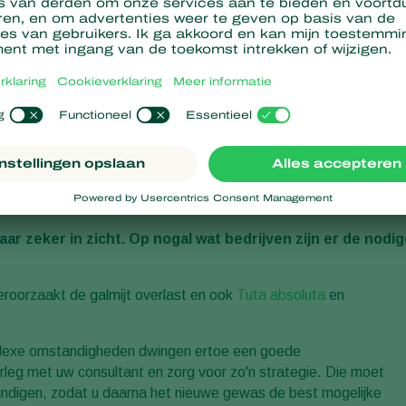
ar zeker in zicht. Op nogal wat bedrijven zijn er de nodi
veroorzaakt de galmijt overlast en ook
Tuta absoluta
en
omplexe omstandigheden dwingen ertoe een goede
erleg met uw consultant en zorg voor zo'n strategie. Die moet
e eindigen, zodat u daarna het nieuwe gewas de best mogelijke