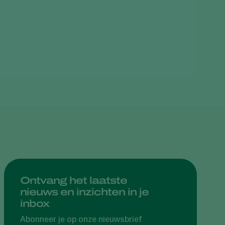
Greece
Hungary
India
Italy
Kenya
Korea
Mexico
Netherlands
Paraguay
Poland
Portugal
Ontvang het laatste
nieuws en inzichten in je
Russia
inbox
South Africa
Abonneer je op onze nieuwsbrief
Spain