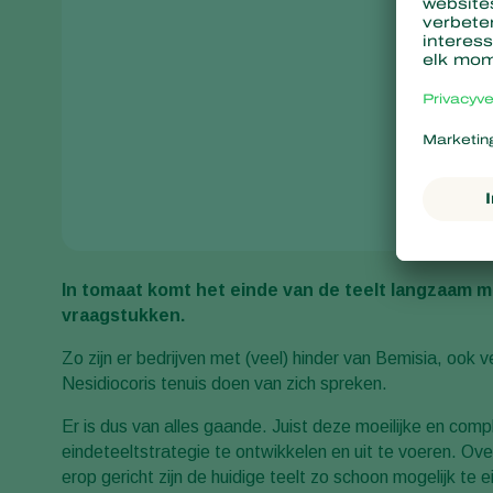
In tomaat komt het einde van de teelt langzaam ma
vraagstukken.
Zo zijn er bedrijven met (veel) hinder van Bemisia, ook 
Nesidiocoris tenuis doen van zich spreken.
Er is dus van alles gaande. Juist deze moeilijke en c
eindeteeltstrategie te ontwikkelen en uit te voeren. Ov
erop gericht zijn de huidige teelt zo schoon mogelijk t