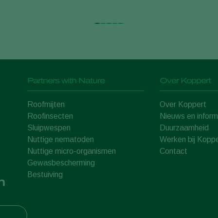
Partners with Nature
Over Koppert
Roofmijten
Over Koppert
Roofinsecten
Nieuws en inform
Sluipwespen
Duurzaamheid
Nuttige nematoden
Werken bij Koppe
Nuttige micro-organismen
Contact
Gewasbescherming
Bestuiving
n