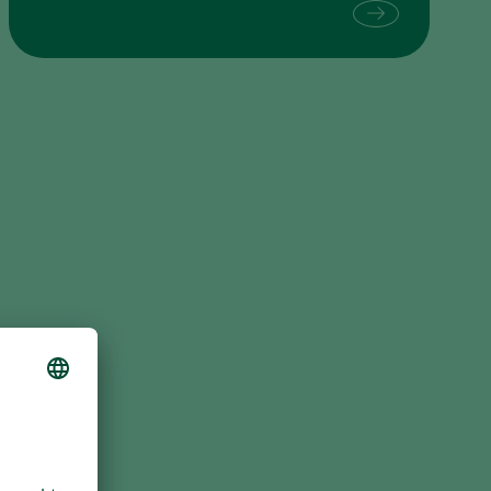
Sweden
Switzerland
Turkey
USA
United Kingdom