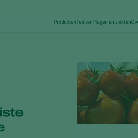
Producten
Teelten
Plagen en ziekten
Ov
Plagen
Plaagbestrijding
Bedekte groenteteelt
Ov
Plantenziekten
Ziektebestrijding
Siergewassen
Nie
Bestuiving
Fruit
Du
Weerbaar telen
Vollegrondsgroenten
Wer
Uitzettechnieken
Akkerbouwgewassen
Co
Monitoring & Scouting
Services
iste
e