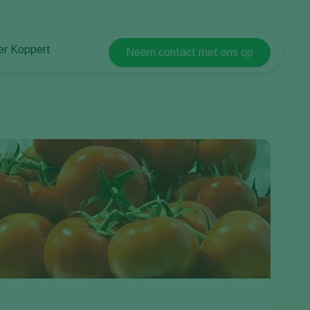
er Koppert
Neem contact met ons op
Koppert Global
er Koppert
Argentina
uws en informatie
Austria
urzaamheid
Belgium
ken bij Koppert
ntact
Brasil
Canada (English)
Canada (French)
Ecuador
Finland (Finnish)
Finland (Swedish)
France
Germany