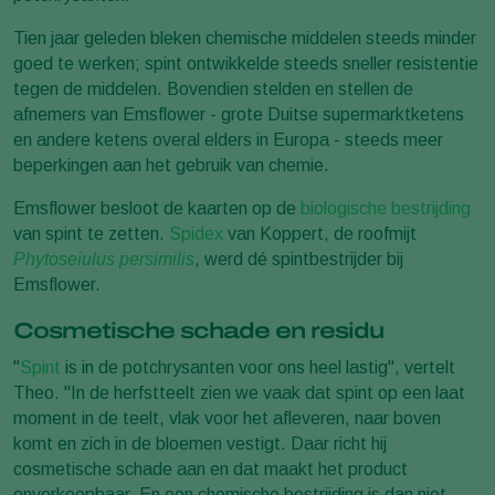
Tien jaar geleden bleken chemische middelen steeds minder
goed te werken; spint ontwikkelde steeds sneller resistentie
tegen de middelen. Bovendien stelden en stellen de
afnemers van Emsflower - grote Duitse supermarktketens
en andere ketens overal elders in Europa - steeds meer
beperkingen aan het gebruik van chemie.
Emsflower besloot de kaarten op de
biologische bestrijding
van spint te zetten.
Spidex
van Koppert, de roofmijt
Phytoseiulus persimilis
, werd dé spintbestrijder bij
Emsflower.
Cosmetische schade en residu
"
Spint
is in de potchrysanten voor ons heel lastig", vertelt
Theo. "In de herfstteelt zien we vaak dat spint op een laat
moment in de teelt, vlak voor het afleveren, naar boven
komt en zich in de bloemen vestigt. Daar richt hij
cosmetische schade aan en dat maakt het product
onverkoopbaar. En een chemische bestrijding is dan niet