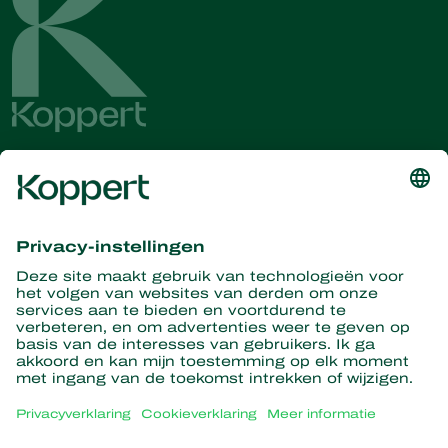
Ontvang het laatste nieuws en
informatie
Hier aanmelden
Partners with Nature
Roofmijten
Over Koppert
Roofinsecten
Sluipwespen