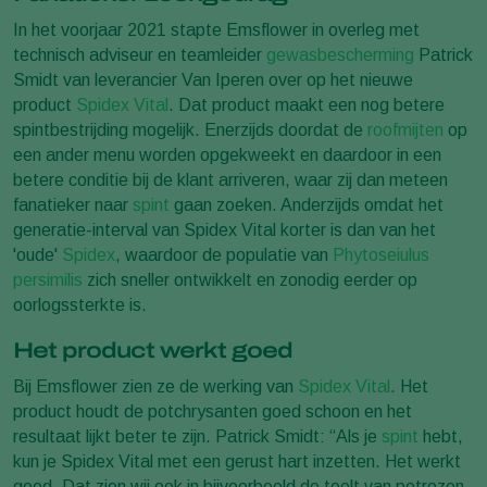
In het voorjaar 2021 stapte Emsflower in overleg met
technisch adviseur en teamleider
gewasbescherming
Patrick
Smidt van leverancier Van Iperen over op het nieuwe
product
Spidex Vital
. Dat product maakt een nog betere
spintbestrijding mogelijk. Enerzijds doordat de
roofmijten
op
een ander menu worden opgekweekt en daardoor in een
betere conditie bij de klant arriveren, waar zij dan meteen
fanatieker naar
spint
gaan zoeken. Anderzijds omdat het
generatie-interval van Spidex Vital korter is dan van het
'oude'
Spidex
, waardoor de populatie van
Phytoseiulus
persimilis
zich sneller ontwikkelt en zonodig eerder op
oorlogssterkte is.
Het product werkt goed
Bij Emsflower zien ze de werking van
Spidex Vital
. Het
product houdt de potchrysanten goed schoon en het
resultaat lijkt beter te zijn. Patrick Smidt: “Als je
spint
hebt,
kun je Spidex Vital met een gerust hart inzetten. Het werkt
goed. Dat zien wij ook in bijvoorbeeld de teelt van potrozen.