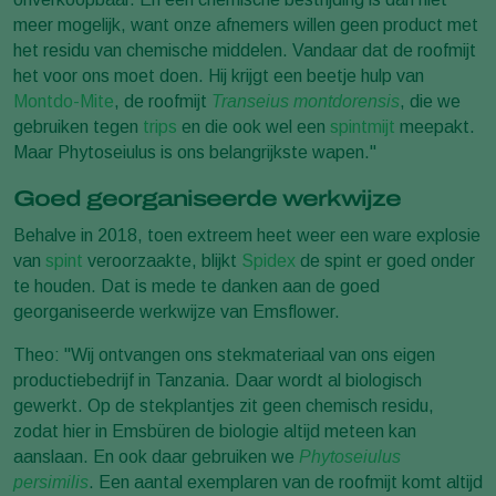
meer mogelijk, want onze afnemers willen geen product met
het residu van chemische middelen. Vandaar dat de roofmijt
het voor ons moet doen. Hij krijgt een beetje hulp van
Montdo-Mite
, de roofmijt
Transeius montdorensis
, die we
gebruiken tegen
trips
en die ook wel een
spintmijt
meepakt.
Maar Phytoseiulus is ons belangrijkste wapen."
Goed georganiseerde werkwijze
Behalve in 2018, toen extreem heet weer een ware explosie
van
spint
veroorzaakte, blijkt
Spidex
de spint er goed onder
te houden. Dat is mede te danken aan de goed
georganiseerde werkwijze van Emsflower.
Theo: "Wij ontvangen ons stekmateriaal van ons eigen
productiebedrijf in Tanzania. Daar wordt al biologisch
gewerkt. Op de stekplantjes zit geen chemisch residu,
zodat hier in Emsbüren de biologie altijd meteen kan
aanslaan. En ook daar gebruiken we
Phytoseiulus
persimilis
. Een aantal exemplaren van de roofmijt komt altijd