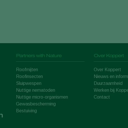
Partners with Nature
Over Koppert
Roofmijten
Over Koppert
Roofinsecten
Nieuws en inform
Sluipwespen
Duurzaamheid
Nuttige nematoden
Werken bij Koppe
Nuttige micro-organismen
Contact
Gewasbescherming
Bestuiving
n