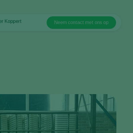
er Koppert
Neem contact met ons op
Koppert Global
er Koppert
Argentina
uws en informatie
Austria
urzaamheid
Belgium
ken bij Koppert
ntact
Brasil
Canada (English)
Canada (French)
Ecuador
Finland (Finnish)
Finland (Swedish)
France
Germany