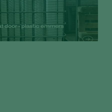
Greece
Hungary
India
 door - plastic emmers
Italy
Kenya
Korea
Mexico
Netherlands
Paraguay
Poland
Portugal
Russia
South Africa
Spain