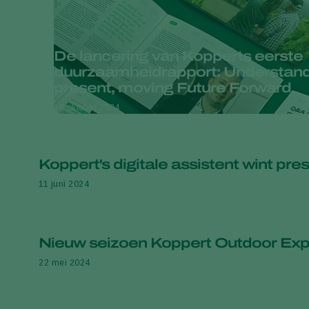
De lancering van Kopperts eerste
duurzaamheidrapport: Understand
present, moving Future Forward
10 oktober 2024
Koppert's digitale assistent wint pr
11 juni 2024
Nieuw seizoen Koppert Outdoor Expe
22 mei 2024