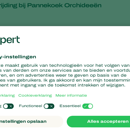
rijding bij Pannekoek Orchideeën
voor duurzame tuinbouw
Horiver assortiment vangplaten
duurzame toekomst