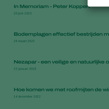
In Memoriam - Peter Koppert
20 juni 2023
Bodemplagen effectief bestrijden m
28 maart 2023
Nezapar - een veilige en natuurlijke
23 januari 2023
Hoe komen we met roofmijten de wi
14 december 2022