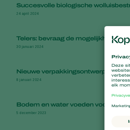
Succesvolle biologische wolluisbest
24 april 2024
Telers: bevraag de mogelijkheden 
30 januari 2024
Nieuwe verpakkingsontwerpen voor 
8 januari 2024
Bodem en water voeden voor een 
5 december 2023