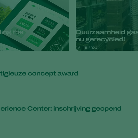
ing the
Duurzaamheid gaat
nu gerecycled!
16 juli 2024
estigieuze concept award
rience Center: inschrijving geopend