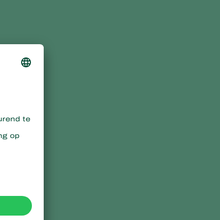
Sweden
Switzerland
Turkey
USA
United Kingdom