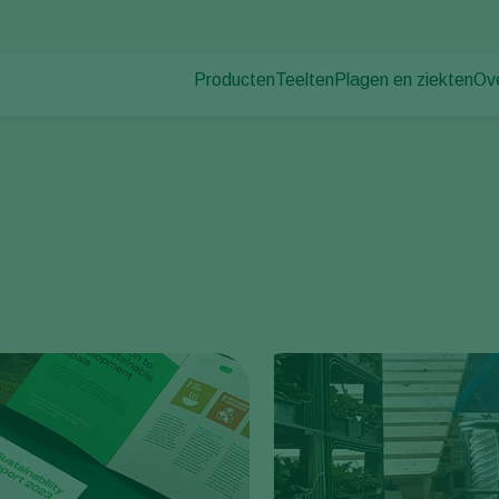
Producten
Teelten
Plagen en ziekten
Ov
Plagen
Plaagbestrijding
Bedekte groenteteelt
Ov
Plantenziekten
Ziektebestrijding
Siergewassen
Nie
Bestuiving
Fruit
Du
Weerbaar telen
Vollegrondsgroenten
Wer
Uitzettechnieken
Akkerbouwgewassen
Co
Monitoring & Scouting
Services