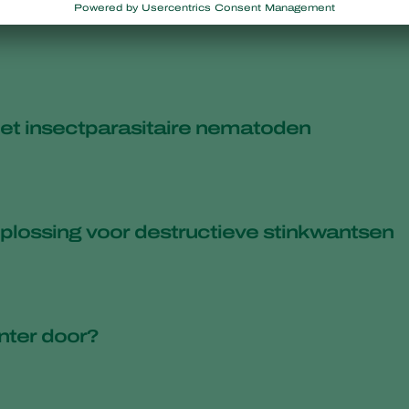
et insectparasitaire nematoden
 oplossing voor destructieve stinkwantsen
nter door?