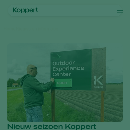
Producten
Home
Nieuws en informatie
Koppert One
Contact
Producten
Teelten
Plaagbestrijding
Teelten
Plagen en ziekten
Ziektebestrijding
Bedekte groenteteelt
Plagen en ziekten
Over Koppert
Zoeken
Bestuiving
Siergewassen
Plagen
Over Koppert
Weerbaar telen
Fruit
Plantenziekten
Over Koppert
Uitzettechnieken
Vollegrondsgroenten
Nieuws en informatie
Monitoring & Scouting
Akkerbouwgewassen
Duurzaamheid
Services
Werken bij Koppert
Contact
Nieuw seizoen Koppert