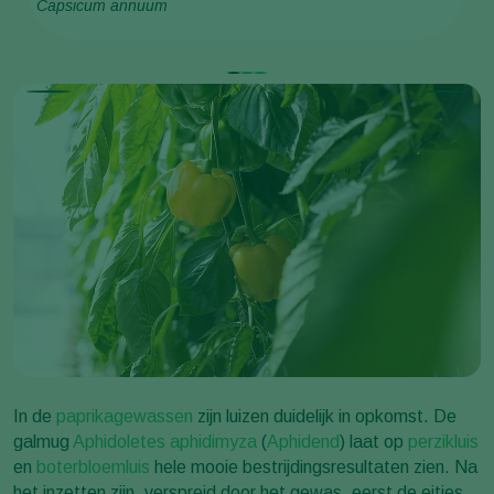
Capsicum annuum
Ap
In de
paprikagewassen
zijn luizen duidelijk in opkomst. De
galmug
Aphidoletes aphidimyza
(
Aphidend
) laat op
perzikluis
en
boterbloemluis
hele mooie bestrijdingsresultaten zien. Na
het inzetten zijn, verspreid door het gewas, eerst de eitjes