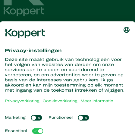
Ontvang het laatste nieuws en
informatie
Hier aanmelden
Partners with Nature
Roofmijten
Over Koppert
Roofinsecten
Sluipwespen
Over Koppert
Nuttige nematoden
Populaire links
Nieuws en informatie
Nuttige micro-organismen
Duurzaamheid
Gewasbescherming
Ervaringen van klanten
Werken bij Koppert